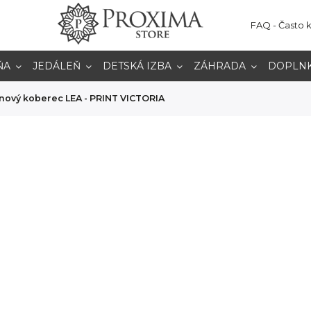
FAQ - Často 
ŇA
JEDÁLEŇ
DETSKÁ IZBA
ZÁHRADA
DOPLN
nový koberec LEA - PRINT VICTORIA