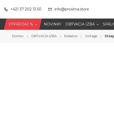
+421 37 202 13 50
info@proxima.store
VÝPREDAJ %
NOVINKY
OBÝVACIA IZBA
SPÁL
Domov
OBÝVACIA IZBA
Koberce
Vintage
Dizaj
/
/
/
/