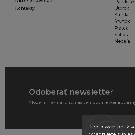
Nitra - Showroom
Pondelok
Kontakty
Utorok
Streda
Štvrtok
Piatok
Sobota
Nedeľa
Odoberať newsletter
Vložením e-mailu súhlasíte s
podmienkami ochrany
Tento web používa
vyjadrujete súhlas 