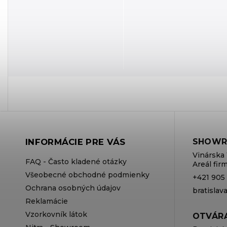
INFORMÁCIE PRE VÁS
SHOWR
Vinárska 
FAQ - Často kladené otázky
Areál fi
Všeobecné obchodné podmienky
+421 905
Ochrana osobných údajov
bratisla
Reklamácie
Vzorkovník látok
OTVÁRA