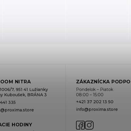
OOM NITRA
ZÁKAZNÍCKA PODPO
1006/7, 951 41 Lužianky
Pondelok – Piatok
rmy Kuboušek, BRÁNA 3
08:00 – 15:00
+421 37 202 13 50
 441 335
info@proxima.store
va@proxima.store
CIE HODINY