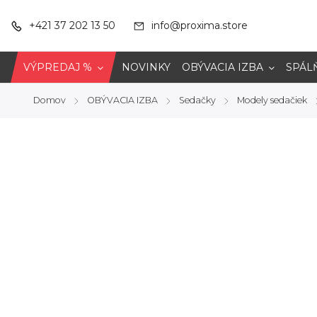
+421 37 202 13 50
info@proxima.store
VÝPREDAJ %
NOVINKY
OBÝVACIA IZBA
SPÁL
Domov
OBÝVACIA IZBA
Sedačky
Modely sedačiek
/
/
/
/