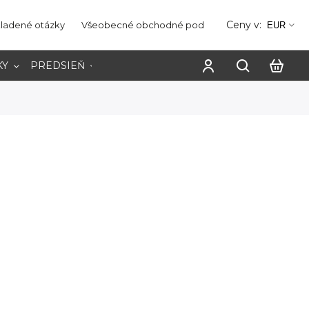
Ceny v:
kladené otázky
Všeobecné obchodné podmienky
Ochrana os
EUR
KY
PREDSIEŇ
PRACOVŇA