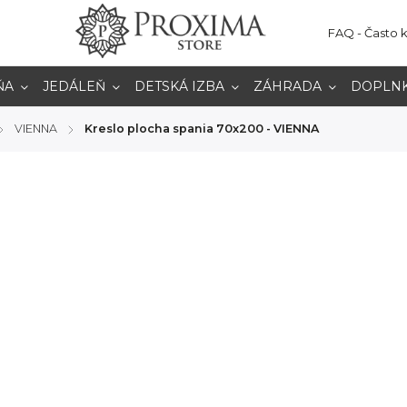
FAQ - Často 
ŇA
JEDÁLEŇ
DETSKÁ IZBA
ZÁHRADA
DOPLN
VIENNA
Kreslo plocha spania 70x200 - VIENNA
/