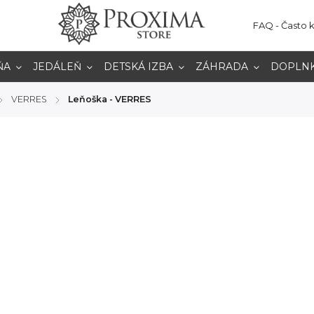
FAQ - Často 
ŇA
JEDÁLEŇ
DETSKÁ IZBA
ZÁHRADA
DOPLN
VERRES
Leňoška - VERRES
/