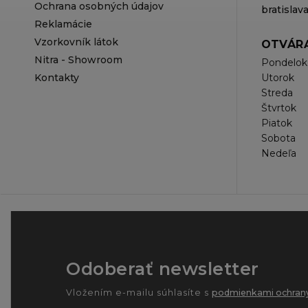
Ochrana osobných údajov
bratisla
Reklamácie
Vzorkovník látok
OTVÁRA
Nitra - Showroom
Pondelok
Kontakty
Utorok
Streda
Štvrtok
Piatok
Sobota
Nedeľa
Odoberať newsletter
Vložením e-mailu súhlasíte s
podmienkami ochrany