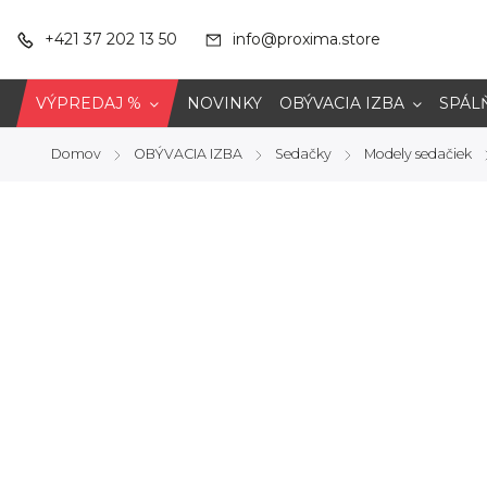
+421 37 202 13 50
info@proxima.store
VÝPREDAJ %
NOVINKY
OBÝVACIA IZBA
SPÁL
Domov
OBÝVACIA IZBA
Sedačky
Modely sedačiek
/
/
/
/