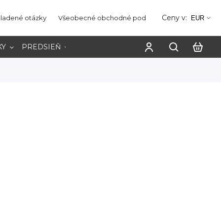
Ceny v:
kladené otázky
Všeobecné obchodné podmienky
Ochrana os
EUR
KY
PREDSIEŇ
PRACOVŇA