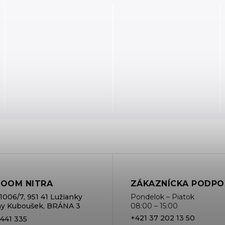
OOM NITRA
ZÁKAZNÍCKA PODPO
1006/7, 951 41 Lužianky
Pondelok – Piatok
rmy Kuboušek, BRÁNA 3
08:00 – 15:00
+421 37 202 13 50
 441 335