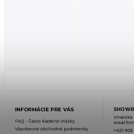
INFORMÁCIE PRE VÁS
SHOWR
Vinárska 
FAQ - Často kladené otázky
Areál fi
Všeobecné obchodné podmienky
+421 905