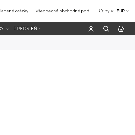
Ceny v:
kladené otázky
Všeobecné obchodné podmienky
Ochrana os
EUR
KY
PREDSIEŇ
PRACOVŇA