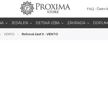
FAQ - Často 
ŇA
JEDÁLEŇ
DETSKÁ IZBA
ZÁHRADA
DOPLN
VENTO
Rohová časť II - VENTO
/