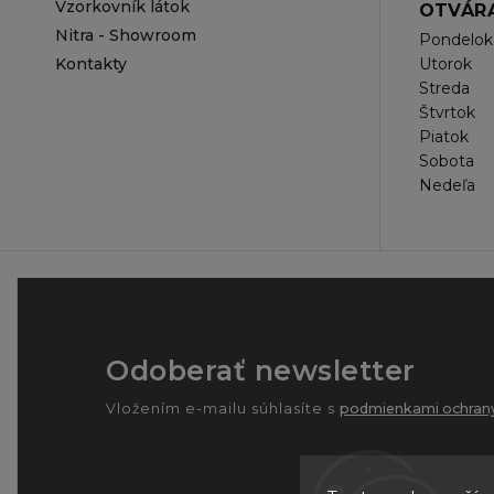
Vzorkovník látok
OTVÁRA
Nitra - Showroom
Pondelok
Kontakty
Utorok
Streda
Štvrtok
Piatok
Sobota
Nedeľa
Odoberať newsletter
Vložením e-mailu súhlasíte s
podmienkami ochrany