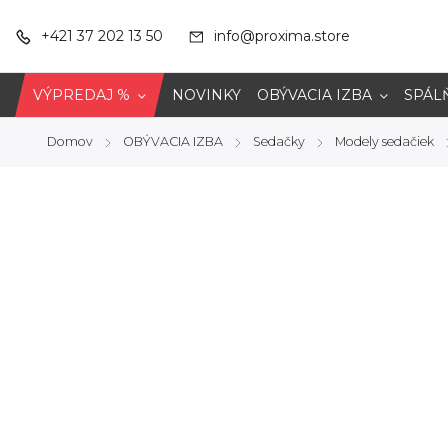
+421 37 202 13 50
info@proxima.store
VÝPREDAJ %
NOVINKY
OBÝVACIA IZBA
SPÁL
Domov
OBÝVACIA IZBA
Sedačky
Modely sedačiek
/
/
/
/