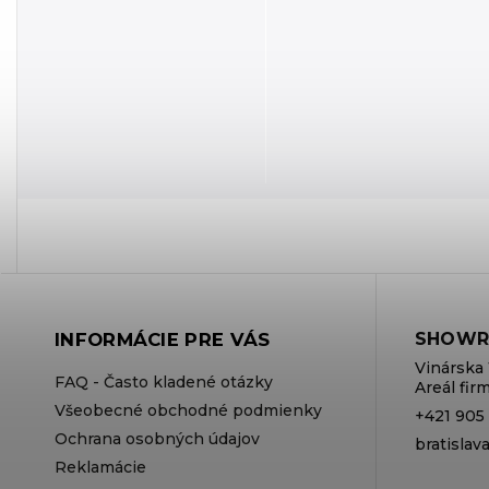
INFORMÁCIE PRE VÁS
SHOWR
Vinárska 
FAQ - Často kladené otázky
Areál fi
Všeobecné obchodné podmienky
+421 905
Ochrana osobných údajov
bratisla
Reklamácie