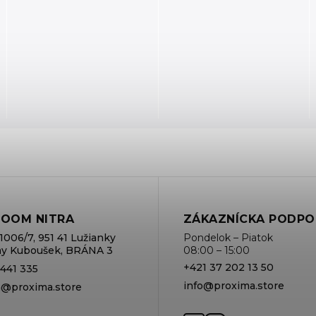
OOM NITRA
ZÁKAZNÍCKA PODPO
1006/7, 951 41 Lužianky
Pondelok – Piatok
rmy Kuboušek, BRÁNA 3
08:00 – 15:00
+421 37 202 13 50
 441 335
info@proxima.store
va@proxima.store