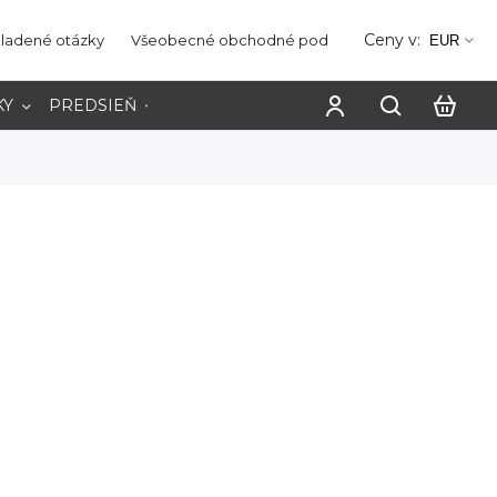
Ceny v:
kladené otázky
Všeobecné obchodné podmienky
Ochrana os
EUR
KY
PREDSIEŇ
PRACOVŇA