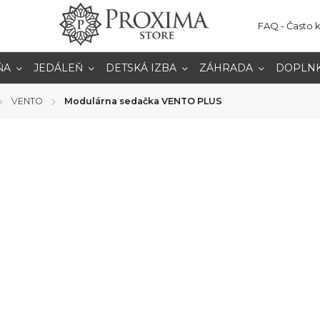
FAQ - Často 
ŇA
JEDÁLEŇ
DETSKÁ IZBA
ZÁHRADA
DOPLN
VENTO
Modulárna sedačka VENTO PLUS
/