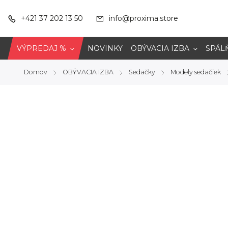
+421 37 202 13 50
info@proxima.store
VÝPREDAJ %
NOVINKY
OBÝVACIA IZBA
SPÁL
Domov
OBÝVACIA IZBA
Sedačky
Modely sedačiek
/
/
/
/