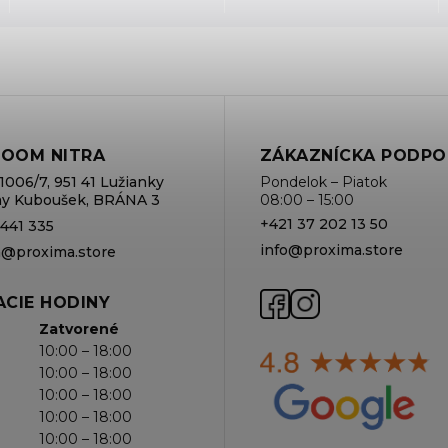
OOM NITRA
ZÁKAZNÍCKA PODPO
1006/7, 951 41 Lužianky
Pondelok – Piatok
rmy Kuboušek, BRÁNA 3
08:00 – 15:00
+421 37 202 13 50
 441 335
info@proxima.store
va@proxima.store
CIE HODINY
Zatvorené
10:00 – 18:00
10:00 – 18:00
10:00 – 18:00
10:00 – 18:00
10:00 – 18:00