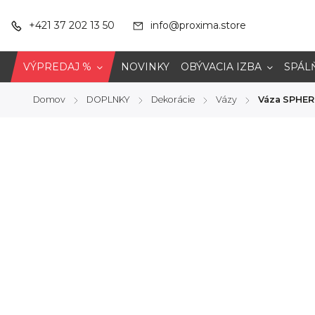
+421 37 202 13 50
info@proxima.store
VÝPREDAJ %
NOVINKY
OBÝVACIA IZBA
SPÁL
Domov
DOPLNKY
Dekorácie
Vázy
Váza SPHER
/
/
/
/