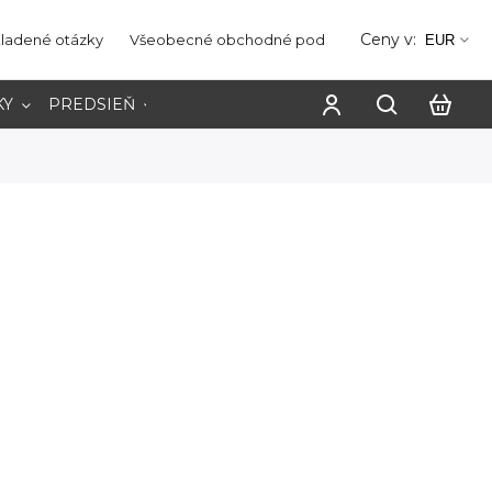
Ceny v:
kladené otázky
Všeobecné obchodné podmienky
Ochrana os
EUR
KY
PREDSIEŇ
PRACOVŇA