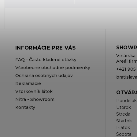
INFORMÁCIE PRE VÁS
SHOWR
Vinárska 
FAQ - Často kladené otázky
Areál fi
Všeobecné obchodné podmienky
+421 905
Ochrana osobných údajov
bratisla
Reklamácie
Vzorkovník látok
OTVÁRA
Nitra - Showroom
Pondelok
Kontakty
Utorok
Streda
Štvrtok
Piatok
Sobota