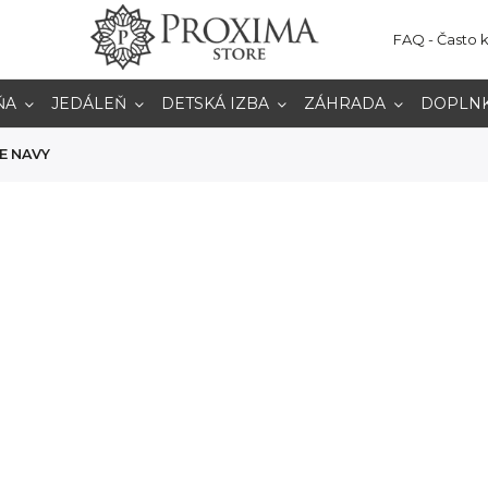
FAQ - Často 
ŇA
JEDÁLEŇ
DETSKÁ IZBA
ZÁHRADA
DOPLN
E NAVY