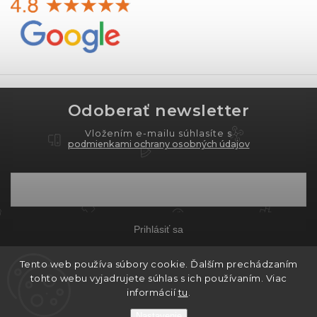
Odoberať newsletter
Vložením e-mailu súhlasíte s
podmienkami ochrany osobných údajov
Prihlásiť sa
Tento web používa súbory cookie. Ďalším prechádzaním
tohto webu vyjadrujete súhlas s ich používaním. Viac
Copyright 2026
PROXIMA.store
. Všetky práva
informácií
tu
.
vyhradené.
Nastavenie