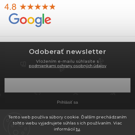
Odoberať newsletter
Vložením e-mailu súhlasíte s
podmienkami ochrany osobných údajov
Prihlásiť sa
Tento web používa súbory cookie. Ďalším prechádzaním
tohto webu vyjadrujete súhlas s ich používaním. Viac
Copyright 2026
PROXIMA.store
. Všetky práva
informácií
tu
.
vyhradené.