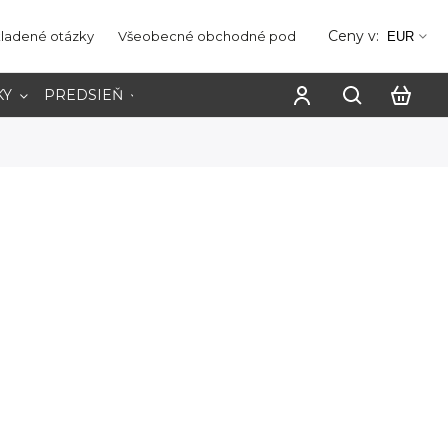
Ceny v:
kladené otázky
Všeobecné obchodné podmienky
Ochrana os
EUR
KY
PREDSIEŇ
PRACOVŇA