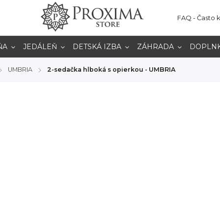
FAQ - Často 
ŇA
JEDÁLEŇ
DETSKÁ IZBA
ZÁHRADA
DOPLN
UMBRIA
2-sedačka hlboká s opierkou - UMBRIA
/