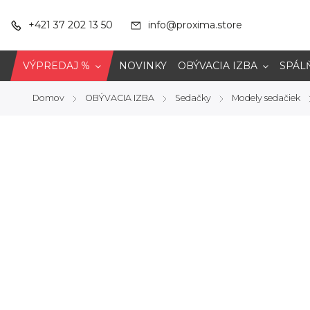
+421 37 202 13 50
info@proxima.store
VÝPREDAJ %
NOVINKY
OBÝVACIA IZBA
SPÁL
Domov
OBÝVACIA IZBA
Sedačky
Modely sedačiek
/
/
/
/