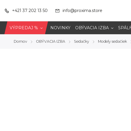
+421 37 202 13 50
info@proxima.store
VÝPREDAJ %
NOVINKY
OBÝVACIA IZBA
SPÁL
Domov
OBÝVACIA IZBA
Sedačky
Modely sedačiek
/
/
/
/