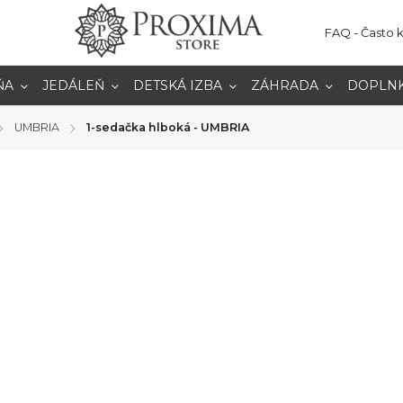
FAQ - Často 
ŇA
JEDÁLEŇ
DETSKÁ IZBA
ZÁHRADA
DOPLN
UMBRIA
1-sedačka hlboká - UMBRIA
/