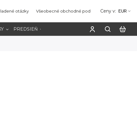
Ceny v:
kladené otázky
Všeobecné obchodné podmienky
Ochrana os
EUR
KY
PREDSIEŇ
PRACOVŇA