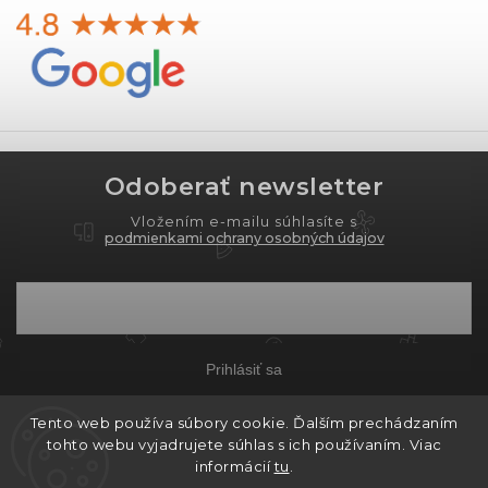
Odoberať newsletter
Vložením e-mailu súhlasíte s
podmienkami ochrany osobných údajov
Prihlásiť sa
Tento web používa súbory cookie. Ďalším prechádzaním
tohto webu vyjadrujete súhlas s ich používaním. Viac
Copyright 2026
PROXIMA.store
. Všetky práva
informácií
tu
.
vyhradené.