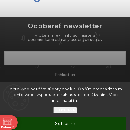
Odoberať newsletter
Vložením e-mailu súhlasíte s
podmienkami ochrany osobných údajov
Prihlásiť sa
Tento web používa súbory cookie. Ďalším prechádzaním
tohto webu vyjadrujete súhlas s ich používaním. Viac
Copyright 2026
PROXIMA.store
. Všetky práva
informácií
tu
.
vyhradené.
Nastavenie
Grafický návrh vytvořil a nakódoval
Shoptak.cz
ne
Súhlasím
Vytvoril Shoptet
Zobraziť