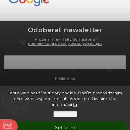
Odoberať newsletter
Vložením e-mailu súhlasíte s
podmienkami ochrany osobných údajov
Prihlásiť sa
Tento web používa súbory cookie. Ďalším prechádzaním
tohto webu vyjadrujete súhlas s ich používaním. Viac
Copyright 2026
PROXIMA.store
. Všetky práva
informácií
tu
.
vyhradené.
Nastavenie
Grafický návrh vytvořil a nakódoval
Shoptak.cz
ne
Súhlasím
Vytvoril Shoptet