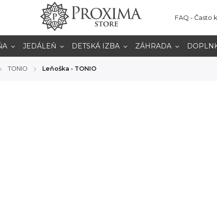
FAQ - Často 
ŇA
JEDÁLEŇ
DETSKÁ IZBA
ZÁHRADA
DOPLN
TONIO
Leňoška - TONIO
/