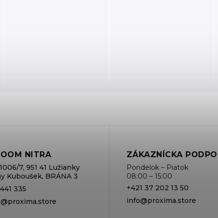
OOM NITRA
ZÁKAZNÍCKA PODPO
1006/7, 951 41 Lužianky
Pondelok – Piatok
rmy Kuboušek, BRÁNA 3
08:00 – 15:00
+421 37 202 13 50
 441 335
info@proxima.store
va@proxima.store