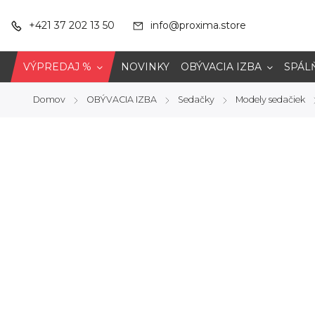
+421 37 202 13 50
info@proxima.store
VÝPREDAJ %
NOVINKY
OBÝVACIA IZBA
SPÁL
Domov
OBÝVACIA IZBA
Sedačky
Modely sedačiek
/
/
/
/