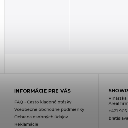
INFORMÁCIE PRE VÁS
SHOWR
Vinárska 
FAQ - Často kladené otázky
Areál fi
Všeobecné obchodné podmienky
+421 905
Ochrana osobných údajov
bratisla
Reklamácie