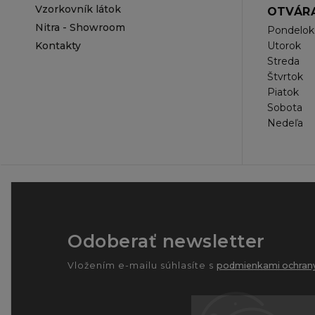
Vzorkovník látok
OTVÁRA
Nitra - Showroom
Pondelok
Kontakty
Utorok
Streda
Štvrtok
Piatok
Sobota
Nedeľa
Odoberať newsletter
Vložením e-mailu súhlasíte s
podmienkami ochrany