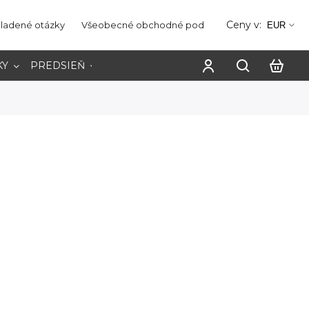
Ceny v:
kladené otázky
Všeobecné obchodné podmienky
Ochrana os
EUR
KY
PREDSIEŇ
PRACOVŇA