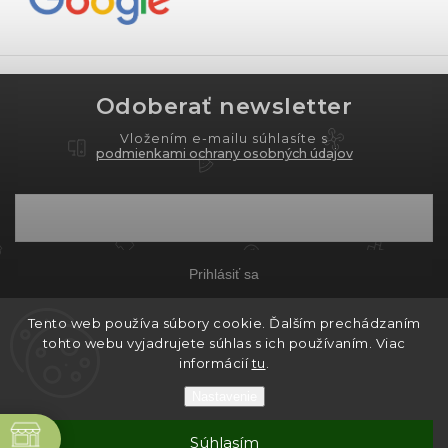
Odoberať newsletter
Vložením e-mailu súhlasíte s
podmienkami ochrany osobných údajov
Prihlásiť sa
Tento web používa súbory cookie. Ďalším prechádzaním
tohto webu vyjadrujete súhlas s ich používaním. Viac
Copyright 2026
PROXIMA.store
. Všetky práva
informácií
tu
.
vyhradené.
Nastavenie
Grafický návrh vytvořil a nakódoval
Shoptak.cz
ne
Súhlasím
Vytvoril Shoptet