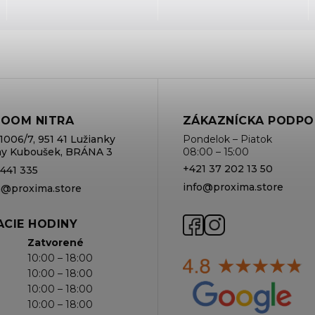
OOM NITRA
ZÁKAZNÍCKA PODPO
1006/7, 951 41 Lužianky
Pondelok – Piatok
rmy Kuboušek, BRÁNA 3
08:00 – 15:00
+421 37 202 13 50
 441 335
info@proxima.store
va@proxima.store
CIE HODINY
Zatvorené
10:00 – 18:00
10:00 – 18:00
10:00 – 18:00
10:00 – 18:00