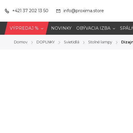
+421 37 202 13 50
info@proxima.store
VÝPREDAJ %
NOVINKY
OBÝVACIA IZBA
SPÁL
Domov
DOPLNKY
Svietidlá
Stolné lampy
Dizaj
/
/
/
/