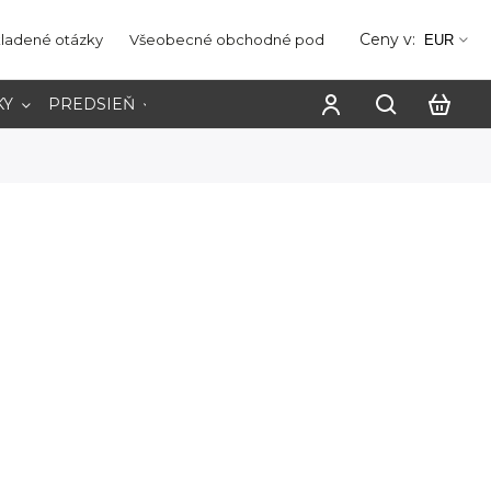
Ceny v:
kladené otázky
Všeobecné obchodné podmienky
Ochrana os
EUR
KY
PREDSIEŇ
PRACOVŇA