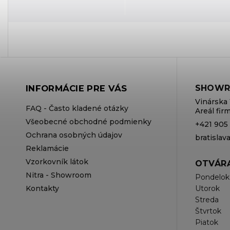
INFORMÁCIE PRE VÁS
SHOWR
Vinárska 
FAQ - Často kladené otázky
Areál fi
Všeobecné obchodné podmienky
+421 905
Ochrana osobných údajov
bratisla
Reklamácie
Vzorkovník látok
OTVÁRA
Nitra - Showroom
Pondelok
Kontakty
Utorok
Streda
Štvrtok
Piatok