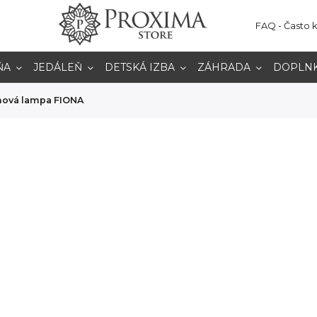
FAQ - Často 
ŇA
JEDÁLEŇ
DETSKÁ IZBA
ZÁHRADA
DOPLN
nová lampa FIONA