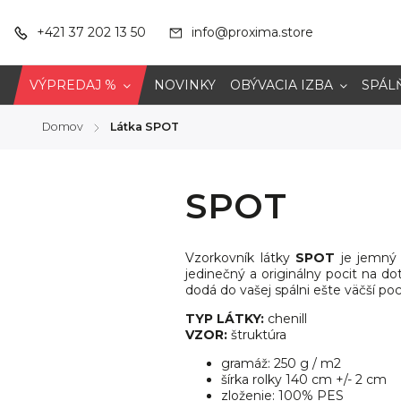
+421 37 202 13 50
info@proxima.store
VÝPREDAJ %
NOVINKY
OBÝVACIA IZBA
SPÁL
Domov
Látka SPOT
/
SPOT
Vzorkovník látky
SPOT
je jemný 
jedinečný a originálny pocit na d
dodá do vašej spálni ešte väčší po
TYP LÁTKY:
chenill
VZOR:
štruktúra
gramáž: 250 g / m2
šírka rolky 140 cm +/- 2 cm
zloženie: 100% PES