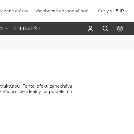
Ceny v:
kladené otázky
Všeobecné obchodné podmienky
Ochrana os
EUR
KY
PREDSIEŇ
PRACOVŇA
truktúrou. Tento efekt zanecháva
zhľadom. Je ideálny na postele, čo