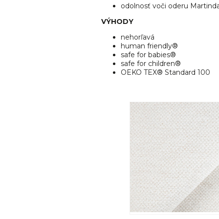
odolnosť voči oderu Martinda
VÝHODY
nehorľavá
human friendly®
safe for babies®
safe for children®
OEKO TEX® Standard 100