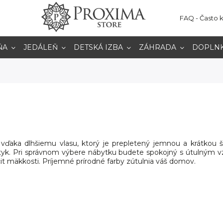
FAQ - Často 
ŇA
JEDÁLEŇ
DETSKÁ IZBA
ZÁHRADA
DOPLN
vďaka dlhšiemu vlasu, ktorý je prepletený jemnou a krátkou š
otyk. Pri správnom výbere nábytku budete spokojný s útulným v
cit mäkkosti. Príjemné prírodné farby zútulnia váš domov.