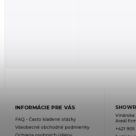
INFORMÁCIE PRE VÁS
SHOWR
Vinárska 
FAQ - Často kladené otázky
Areál fi
Všeobecné obchodné podmienky
+421 905
Ochrana osobných údajov