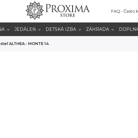
FAQ - Často 
ŇA
JEDÁLEŇ
DETSKÁ IZBA
ZÁHRADA
DOPLN
steľ ALTHEA - MONTE 14