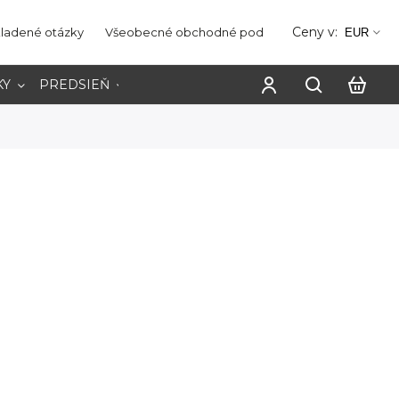
Ceny v:
kladené otázky
Všeobecné obchodné podmienky
Ochrana os
EUR
KY
PREDSIEŇ
PRACOVŇA