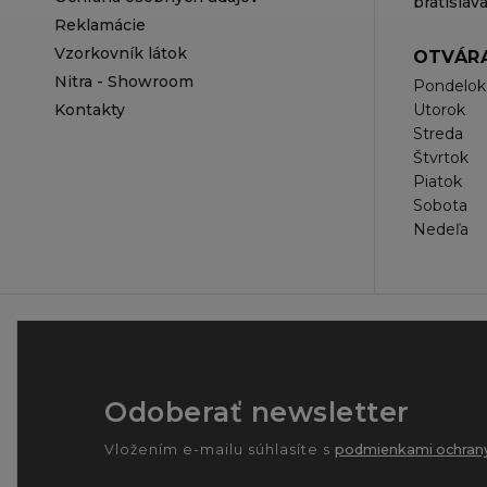
bratisla
Reklamácie
Vzorkovník látok
OTVÁRA
Nitra - Showroom
Pondelok
Kontakty
Utorok
Streda
Štvrtok
Piatok
Sobota
Nedeľa
Odoberať newsletter
Vložením e-mailu súhlasíte s
podmienkami ochrany