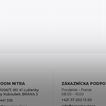
OOM NITRA
ZÁKAZNÍCKA PODPO
1006/7, 951 41 Lužianky
Pondelok – Piatok
rmy Kuboušek, BRÁNA 3
08:00 – 15:00
+421 37 202 13 50
 441 335
info@proxima.store