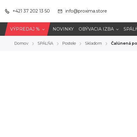
+421 37 202 13 50
info@proxima.store
VÝPREDAJ %
NOVINKY
OBÝVACIA IZBA
SPÁL
Domov
SPÁLŇA
Postele
Skladom
Čalúnená po
/
/
/
/