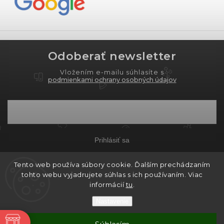
Odoberať newsletter
Vložením e-mailu súhlasíte s
podmienkami ochrany osobných údajov
Prihlásiť sa
Tento web používa súbory cookie. Ďalším prechádzaním
tohto webu vyjadrujete súhlas s ich používaním. Viac
Copyright 2026
PROXIMA.store
. Všetky práva
informácií
tu
.
vyhradené.
Nastavenie
Grafický návrh vytvořil a nakódoval
Shoptak.cz
ne