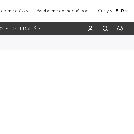
Ceny v:
kladené otázky
Všeobecné obchodné podmienky
Ochrana os
EUR
KY
PREDSIEŇ
PRACOVŇA