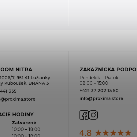
OOM NITRA
ZÁKAZNÍCKA PODPO
1006/7, 951 41 Lužianky
Pondelok – Piatok
rmy Kuboušek, BRÁNA 3
08:00 – 15:00
+421 37 202 13 50
 441 335
info@proxima.store
va@proxima.store
CIE HODINY
Zatvorené
10:00 – 18:00
10:00 – 18:00