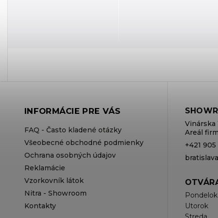
INFORMÁCIE PRE VÁS
SHOWR
Vinárska 
FAQ - Často kladené otázky
Areál fi
Všeobecné obchodné podmienky
+421 905
Ochrana osobných údajov
bratisla
Reklamácie
Vzorkovník látok
OTVÁRA
Nitra - Showroom
Pondelok
Kontakty
Utorok
Streda