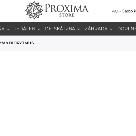
FAQ - Často 
ŇA
JEDÁLEŇ
DETSKÁ IZBA
ZÁHRADA
DOPLN
oťah BIORYTMUS