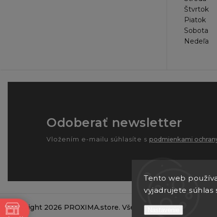
Štvrtok
Piatok
Sobota
Nedeľa
Odoberať newsletter
Vložením e-mailu súhlasíte s
podmienkami ochrany
Tento web používa
vyjadrujete súhlas 
Copyright 2026
PROXIMA.store
. Všetky práva vyhradené.
ne
Nastavenie