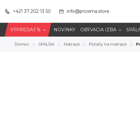
+421 37 202 13 50
info@proxima.store
VÝPREDAJ %
NOVINKY
OBÝVACIA IZBA
SPÁL
Domov
SPÁLŇA
Matrace
Poťahy na matrace
P
/
/
/
/