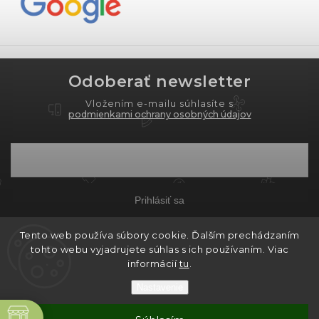
Odoberať newsletter
Vložením e-mailu súhlasíte s
podmienkami ochrany osobných údajov
Prihlásiť sa
Tento web používa súbory cookie. Ďalším prechádzaním
tohto webu vyjadrujete súhlas s ich používaním. Viac
Copyright 2026
PROXIMA.store
. Všetky práva
informácií
tu
.
vyhradené.
Nastavenie
Grafický návrh vytvořil a nakódoval
Shoptak.cz
ne