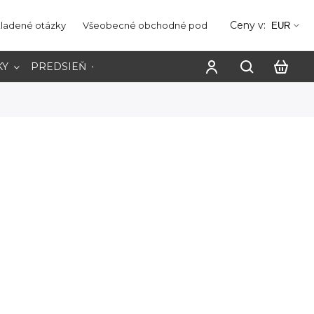
Ceny v:
kladené otázky
Všeobecné obchodné podmienky
Ochrana os
EUR
KY
PREDSIEŇ
PRACOVŇA