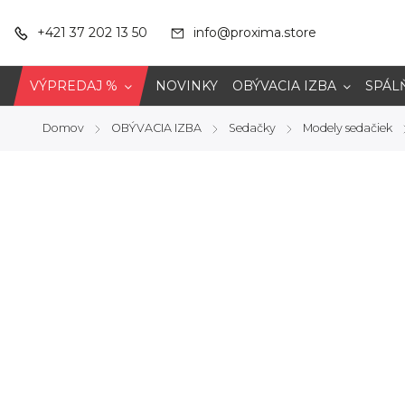
+421 37 202 13 50
info@proxima.store
VÝPREDAJ %
NOVINKY
OBÝVACIA IZBA
SPÁL
Domov
OBÝVACIA IZBA
Sedačky
Modely sedačiek
/
/
/
/