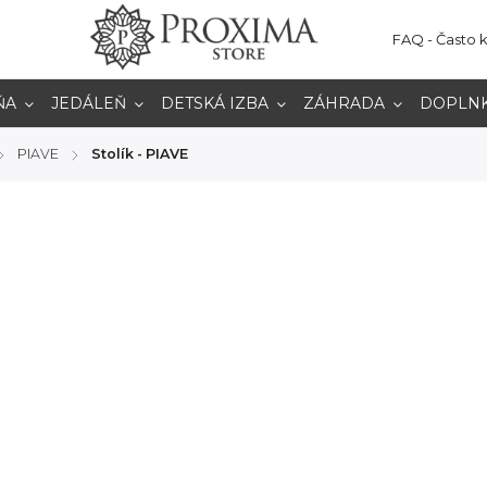
FAQ - Často 
ŇA
JEDÁLEŇ
DETSKÁ IZBA
ZÁHRADA
DOPLN
PIAVE
Stolík - PIAVE
/