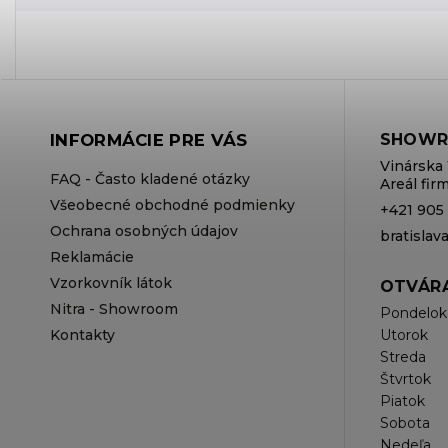
INFORMÁCIE PRE VÁS
SHOWR
Vinárska 
FAQ - Často kladené otázky
Areál fi
Všeobecné obchodné podmienky
+421 905
Ochrana osobných údajov
bratisla
Reklamácie
Vzorkovník látok
OTVÁRA
Nitra - Showroom
Pondelok
Kontakty
Utorok
Streda
Štvrtok
Piatok
Sobota
Nedeľa