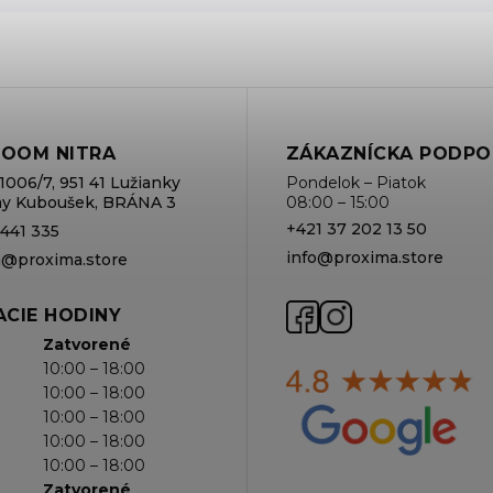
OOM NITRA
ZÁKAZNÍCKA PODPO
1006/7, 951 41 Lužianky
Pondelok – Piatok
rmy Kuboušek, BRÁNA 3
08:00 – 15:00
+421 37 202 13 50
 441 335
info@proxima.store
va@proxima.store
CIE HODINY
Zatvorené
10:00 – 18:00
10:00 – 18:00
10:00 – 18:00
10:00 – 18:00
10:00 – 18:00
Zatvorené