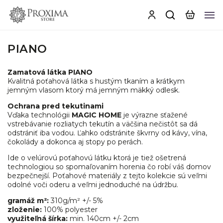
PIANO
Zamatová látka PIANO
Kvalitná poťahová látka s hustým tkaním a krátkym
jemným vlasom ktorý má jemným mäkký odlesk.
Ochrana pred tekutinami
Vďaka technológii
MAGIC HOME
je výrazne sťažené
vstrebávanie rozliatych tekutín a väčšina nečistôt sa dá
odstrániť iba vodou. Ľahko odstránite škvrny od kávy, vína,
čokolády a dokonca aj stopy po perách.
Ide o velúrovú poťahovú látku ktorá je tiež ošetrená
technologiou so spomaľovaním horenia čo robí váš domov
bezpečnejší. Poťahové materiály z tejto kolekcie sú veľmi
odolné voči oderu a veľmi jednoduché na údržbu.
gramáž m²:
310g/m² +/- 5%
zloženie:
100% polyester
využiteľná šírka:
min. 140cm +/- 2cm