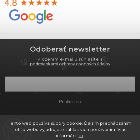
Odoberať newsletter
Vložením e-mailu súhlasíte s
podmienkami ochrany osobných údajov
Prihlásiť sa
Tento web používa súbory cookie. Ďalším prechádzaním
Copyright 2026
PROXIMA.store
. Všetky práva
tohto webu vyjadrujete súhlas s ich používaním. Viac
vyhradené.
informácií
tu
.