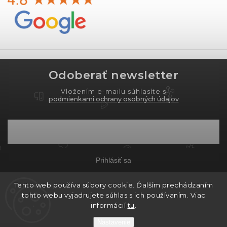
Odoberať newsletter
Vložením e-mailu súhlasíte s
podmienkami ochrany osobných údajov
Prihlásiť sa
Tento web používa súbory cookie. Ďalším prechádzaním
tohto webu vyjadrujete súhlas s ich používaním. Viac
Copyright 2026
PROXIMA.store
. Všetky práva
informácií
tu
.
vyhradené.
Nastavenie