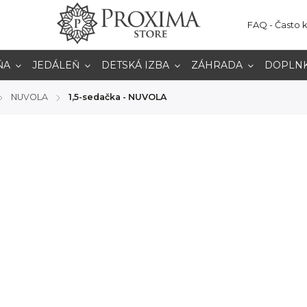
FAQ - Často 
ŇA
JEDÁLEŇ
DETSKÁ IZBA
ZÁHRADA
DOPLN
NUVOLA
1,5-sedačka - NUVOLA
/