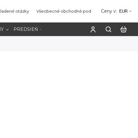
Ceny v:
kladené otázky
Všeobecné obchodné podmienky
Ochrana os
EUR
KY
PREDSIEŇ
PRACOVŇA