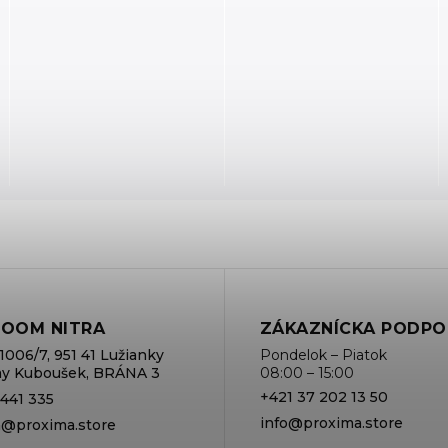
OOM NITRA
ZÁKAZNÍCKA PODPO
1006/7, 951 41 Lužianky
Pondelok – Piatok
rmy Kuboušek, BRÁNA 3
08:00 – 15:00
+421 37 202 13 50
 441 335
info@proxima.store
va@proxima.store