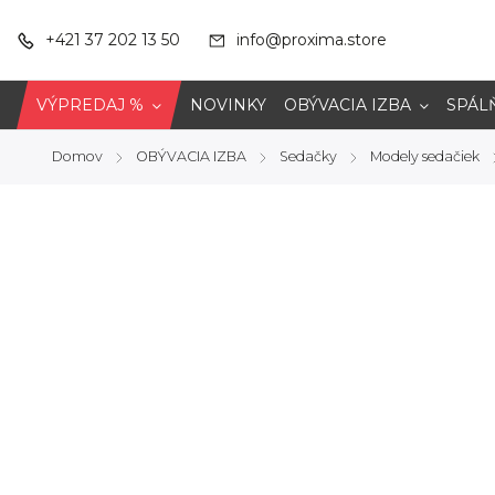
+421 37 202 13 50
info@proxima.store
VÝPREDAJ %
NOVINKY
OBÝVACIA IZBA
SPÁL
Domov
OBÝVACIA IZBA
Sedačky
Modely sedačiek
/
/
/
/