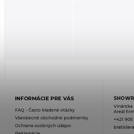
INFORMÁCIE PRE VÁS
SHOWR
Vinárska 
FAQ - Často kladené otázky
Areál fi
Všeobecné obchodné podmienky
+421 905
Ochrana osobných údajov
bratisla
Reklamácie