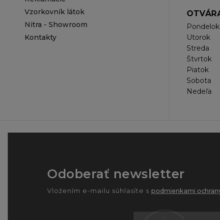
Vzorkovník látok
OTVÁRA
Nitra - Showroom
Pondelok
Kontakty
Utorok
Streda
Štvrtok
Piatok
Sobota
Nedeľa
Odoberať newsletter
Vložením e-mailu súhlasíte s
podmienkami ochrany