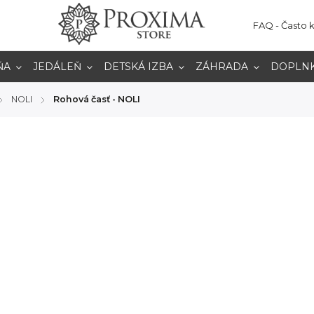
FAQ - Často 
ŇA
JEDÁLEŇ
DETSKÁ IZBA
ZÁHRADA
DOPLN
NOLI
Rohová časť - NOLI
/