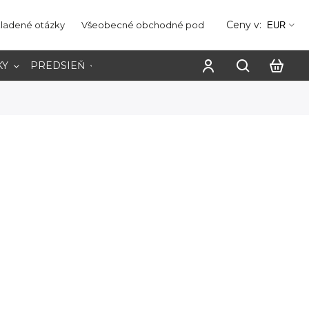
Ceny v:
kladené otázky
Všeobecné obchodné podmienky
Ochrana os
EUR
KY
PREDSIEŇ
PRACOVŇA