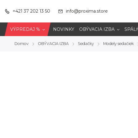
+421 37 202 13 50
info@proxima.store
VÝPREDAJ %
NOVINKY
OBÝVACIA IZBA
SPÁL
Domov
OBÝVACIA IZBA
Sedačky
Modely sedačiek
/
/
/
/