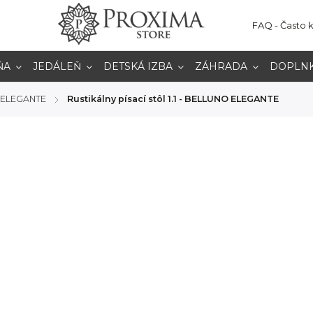
FAQ - Často 
ŇA
JEDÁLEŇ
DETSKÁ IZBA
ZÁHRADA
DOPLN
 ELEGANTE
Rustikálny písací stôl 1.1 - BELLUNO ELEGANTE
/