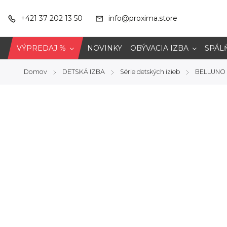
+421 37 202 13 50
info@proxima.store
VÝPREDAJ %
NOVINKY
OBÝVACIA IZBA
SPÁL
Domov
DETSKÁ IZBA
Série detských izieb
BELLUNO
/
/
/