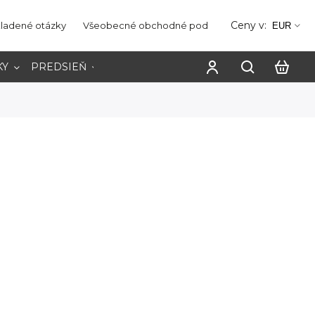
Ceny v:
kladené otázky
Všeobecné obchodné podmienky
Ochrana os
EUR
KY
PREDSIEŇ
PRACOVŇA