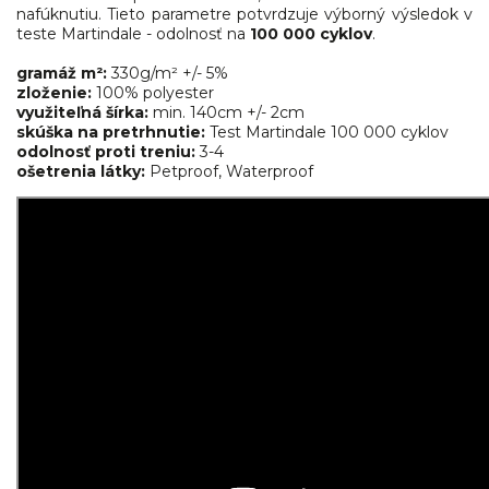
nafúknutiu. Tieto parametre potvrdzuje výborný výsledok v
teste Martindale - odolnosť na
100 000 cyklov
.
gramáž m²:
330g/m² +/- 5%
zloženie:
100% polyester
využiteľná šírka:
min. 140cm +/- 2cm
skúška na pretrhnutie:
Test Martindale 100 000 cyklov
odolnosť proti treniu:
3-4
ošetrenia látky:
Petproof, Waterproof