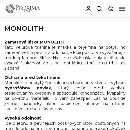
MONOLITH
Zamatová látka MONOLITH
Táto velúrová tkanina je mäkká a príjemná na dotyk, no
zároveň veľmi pevná a odolná. Je k dispozícii vo vyváženej a
módnej farebnej škále. Nie je to však ušľachtilý vzhľad, ale
vysoká funkčnosť, čo z nej robí látku, ktorá je na trhu tak
žiadaná.
Ochrana pred tekutinami
Monolith je pokrytý špeciálnou ochrannou vrstvou a vytvára
hydrofóbny povlak
, ktorý chráni pred rýchlym
presakovaním kvapalín a spôsobuje kondenzáciu kvapaliny
na povrchu materiálu. To vám zabezpečí čas na použitie
jemnej handričky alebo papierovej utierky na utretie
akejkoľvek rozliatej kvapaliny.
Vysoká odolnosť
Ide o jednu z pevnejších poťahových látok dostupných na
trhu. Je odolná proti roztrhnutiu, natiahnutiu a akémukoľvek