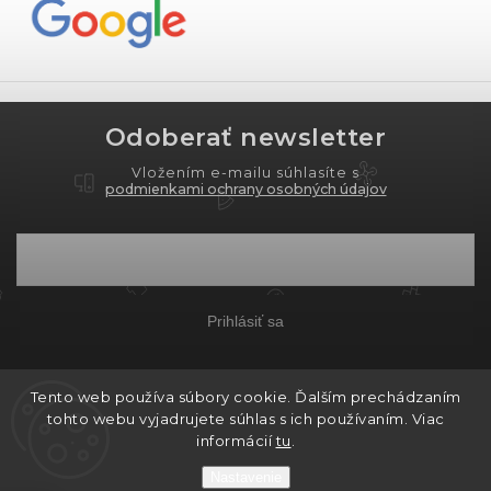
Odoberať newsletter
Vložením e-mailu súhlasíte s
podmienkami ochrany osobných údajov
Prihlásiť sa
Tento web používa súbory cookie. Ďalším prechádzaním
Copyright 2026
PROXIMA.store
. Všetky práva
tohto webu vyjadrujete súhlas s ich používaním. Viac
vyhradené.
informácií
tu
.
Grafický návrh vytvořil a nakódoval
Shoptak.cz
Nastavenie