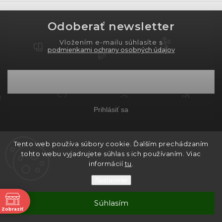
Odoberať newsletter
Vložením e-mailu súhlasíte s
podmienkami ochrany osobných údajov
Prihlásiť sa
Tento web používa súbory cookie. Ďalším prechádzaním
Copyright 2026
PROXIMA.store
. Všetky práva
tohto webu vyjadrujete súhlas s ich používaním. Viac
vyhradené.
informácií
tu
.
Grafický návrh vytvořil a nakódoval
Shoptak.cz
Nastavenie
Vytvoril Shoptet
ne
Súhlasím
Zobraziť