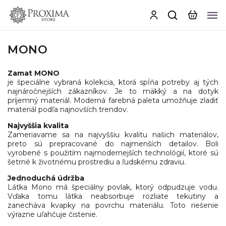
MONO
Zamat MONO
je špeciálne vybraná kolekcia, ktorá spĺňa potreby aj tých
najnáročnejších zákazníkov. Je to mäkký a na dotyk
príjemný materiál. Moderná farebná paleta umožňuje zladiť
materiál podľa najnovších trendov.
Najvyššia kvalita
Zameriavame sa na najvyššiu kvalitu našich materiálov,
preto sú prepracované do najmenších detailov. Boli
vyrobené s použitím najmodernejších technológií, ktoré sú
šetrné k životnému prostrediu a ľudskému zdraviu.
Jednoduchá údržba
Látka Mono má špeciálny povlak, ktorý odpudzuje vodu.
Vďaka tomu látka neabsorbuje rozliate tekutiny a
zanecháva kvapky na povrchu materiálu. Toto riešenie
výrazne uľahčuje čistenie.