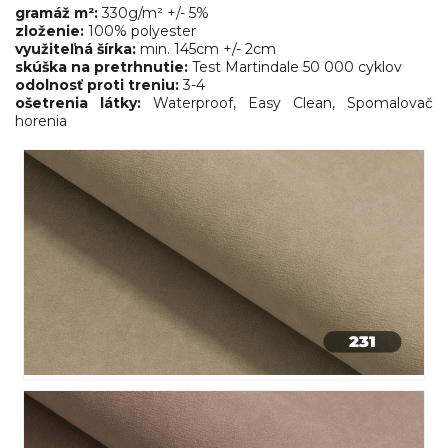
gramáž m²:
330g/m² +/- 5%
zloženie:
100% polyester
využiteľná šírka:
min. 145cm +/- 2cm
skúška na pretrhnutie:
Test Martindale
50 000 cyklov
odolnosť proti treniu:
3-4
ošetrenia látky:
Waterproof, Easy Clean, Spomalovač
horenia