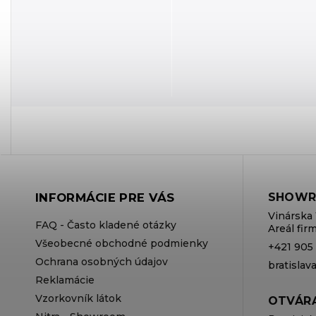
INFORMÁCIE PRE VÁS
SHOWR
Vinárska 
FAQ - Často kladené otázky
Areál fi
Všeobecné obchodné podmienky
+421 905
Ochrana osobných údajov
bratisla
Reklamácie
Vzorkovník látok
OTVÁRA