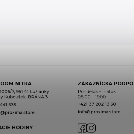
OOM NITRA
ZÁKAZNÍCKA PODPO
1006/7, 951 41 Lužianky
Pondelok – Piatok
rmy Kuboušek, BRÁNA 3
08:00 – 15:00
+421 37 202 13 50
 441 335
info@proxima.store
va@proxima.store
CIE HODINY