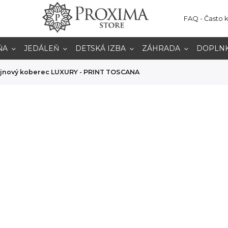
FAQ - Často 
ŇA
JEDÁLEŇ
DETSKÁ IZBA
ZÁHRADA
DOPLN
ajnový koberec LUXURY - PRINT TOSCANA