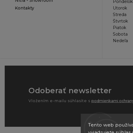
Nitra - Showroom
Pondelok
Kontakty
Utorok
Streda
Štvrtok
Piatok
Sobota
Nedeľa
Odoberať newsletter
Vložením e-mailu súhlasíte s
podmienkami ochrany
Tento web používa
vyjadrujete súhlas 