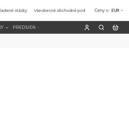
Ceny v:
kladené otázky
Všeobecné obchodné podmienky
Ochrana os
EUR
KY
PREDSIEŇ
PRACOVŇA