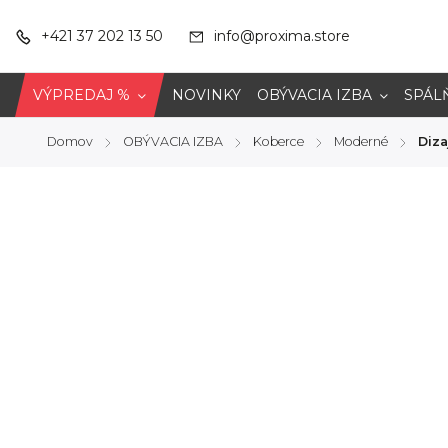
+421 37 202 13 50
info@proxima.store
VÝPREDAJ %
NOVINKY
OBÝVACIA IZBA
SPÁL
Domov
OBÝVACIA IZBA
Koberce
Moderné
Diz
/
/
/
/