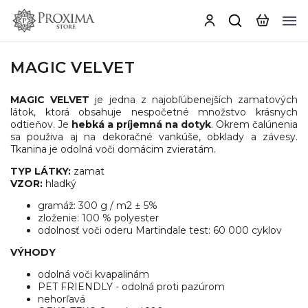
MAGIC VELVET
MAGIC VELVET
je jedna z najobľúbenejších zamatových
látok, ktorá obsahuje nespočetné množstvo krásnych
odtieňov. Je
hebká a príjemná na dotyk
. Okrem čalúnenia
sa použiva aj na dekoračné vankúše, obklady a závesy.
Tkanina je odolná voči domácim zvieratám.
TYP LÁTKY:
zamat
VZOR:
hladký
gramáž:
300 g / m2 ± 5%
zloženie: 100 % polyester
odolnosť voči oderu Martindale test: 60 000 cyklov
VÝHODY
odolná voči kvapalinám
PET FRIENDLY - odolná proti pazúrom
nehorľavá