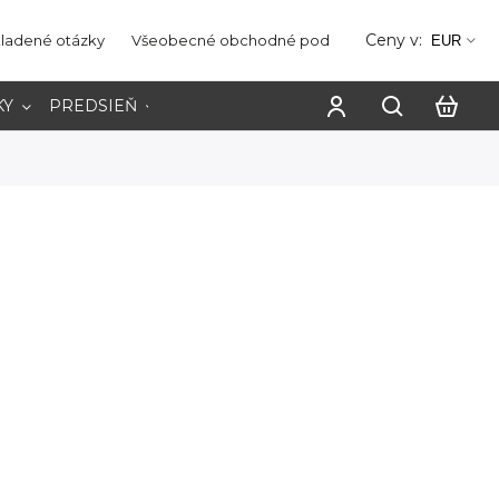
Ceny v:
kladené otázky
Všeobecné obchodné podmienky
Ochrana os
EUR
KY
PREDSIEŇ
PRACOVŇA