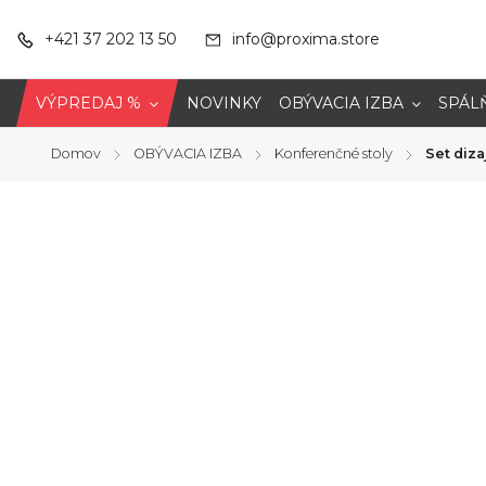
+421 37 202 13 50
info@proxima.store
VÝPREDAJ %
NOVINKY
OBÝVACIA IZBA
SPÁL
Domov
OBÝVACIA IZBA
Konferenčné stoly
Set diz
/
/
/