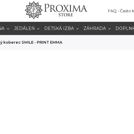
FAQ - Často 
ŇA
JEDÁLEŇ
DETSKÁ IZBA
ZÁHRADA
DOPLN
ý koberec SMILE - PRINT EMMA