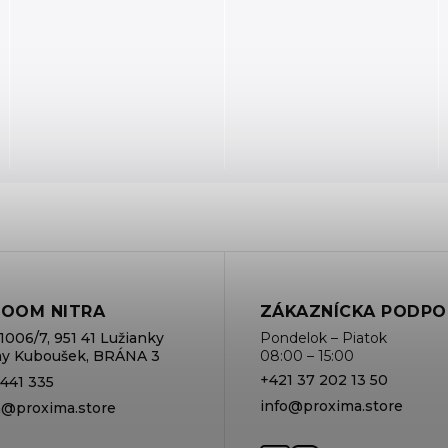
OOM NITRA
ZÁKAZNÍCKA PODPO
1006/7, 951 41 Lužianky
Pondelok – Piatok
rmy Kuboušek, BRÁNA 3
08:00 – 15:00
+421 37 202 13 50
 441 335
info@proxima.store
va@proxima.store