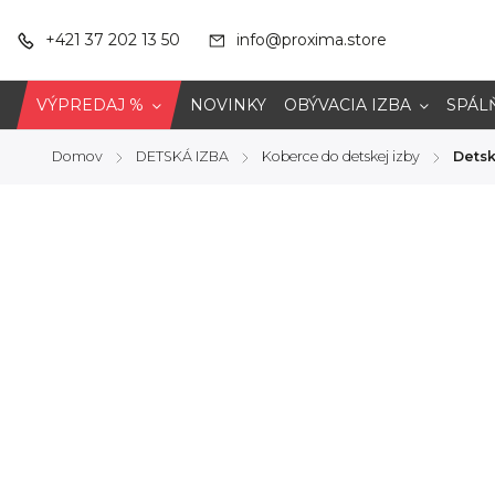
+421 37 202 13 50
info@proxima.store
VÝPREDAJ %
NOVINKY
OBÝVACIA IZBA
SPÁL
Domov
DETSKÁ IZBA
Koberce do detskej izby
Detsk
/
/
/