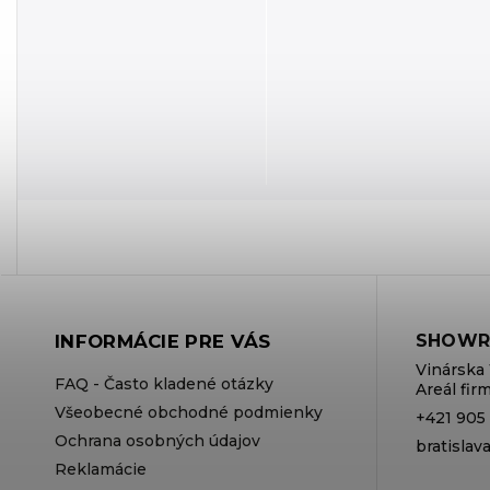
INFORMÁCIE PRE VÁS
SHOWR
Vinárska 
FAQ - Často kladené otázky
Areál fi
Všeobecné obchodné podmienky
+421 905
Ochrana osobných údajov
bratisla
Reklamácie