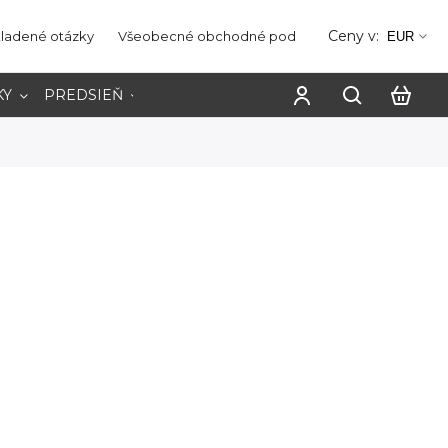
Ceny v:
kladené otázky
Všeobecné obchodné podmienky
Ochrana os
EUR
KY
PREDSIEŇ
PRACOVŇA