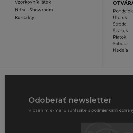
Vzorkovník látok
OTVÁRA
Nitra - Showroom
Pondelok
Kontakty
Utorok
Streda
Štvrtok
Piatok
Sobota
Nedeľa
Odoberať newsletter
Vložením e-mailu súhlasíte s
podmienkami ochrany