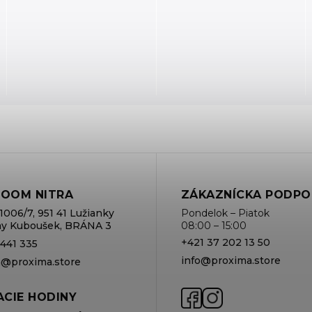
OOM NITRA
ZÁKAZNÍCKA PODPO
1006/7, 951 41 Lužianky
Pondelok – Piatok
rmy Kuboušek, BRÁNA 3
08:00 – 15:00
+421 37 202 13 50
 441 335
info@proxima.store
va@proxima.store
CIE HODINY