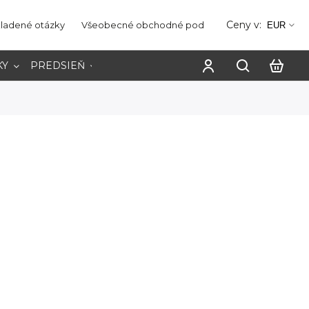
Ceny v:
kladené otázky
Všeobecné obchodné podmienky
Ochrana os
EUR
KY
PREDSIEŇ
PRACOVŇA