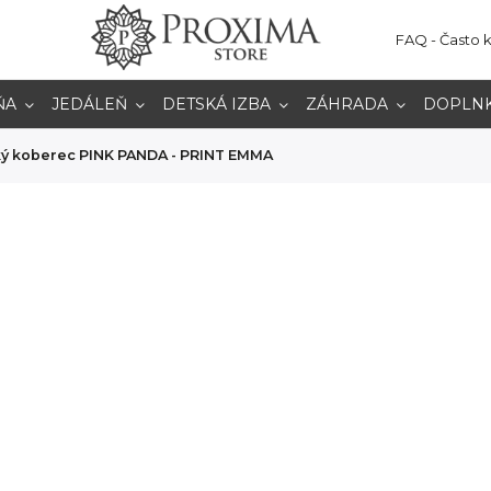
FAQ - Často 
ŇA
JEDÁLEŇ
DETSKÁ IZBA
ZÁHRADA
DOPLN
ý koberec PINK PANDA - PRINT EMMA