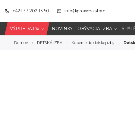
+421 37 202 13 50
info@proxima.store
VÝPREDAJ %
NOVINKY
OBÝVACIA IZBA
SPÁL
Domov
DETSKÁ IZBA
Koberce do detskej izby
Detsk
/
/
/