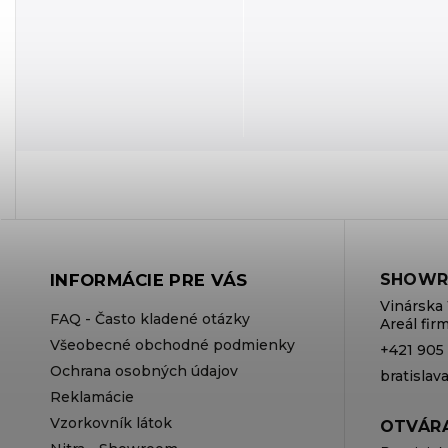
INFORMÁCIE PRE VÁS
SHOWR
Vinárska 
FAQ - Často kladené otázky
Areál fi
Všeobecné obchodné podmienky
+421 905
Ochrana osobných údajov
bratisla
Reklamácie
Vzorkovník látok
OTVÁRA