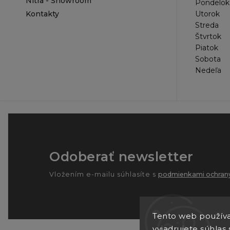
Nitra - Showroom
Pondelok
Kontakty
Utorok
Streda
Štvrtok
Piatok
Sobota
Nedeľa
Odoberať newsletter
Vložením e-mailu súhlasíte s
podmienkami ochrany
Tento web používa
vyjadrujete súhlas 