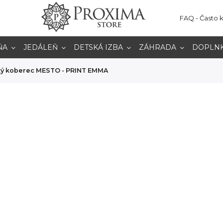
FAQ - Často 
ŇA
JEDÁLEŇ
DETSKÁ IZBA
ZÁHRADA
DOPLN
ký koberec MESTO - PRINT EMMA