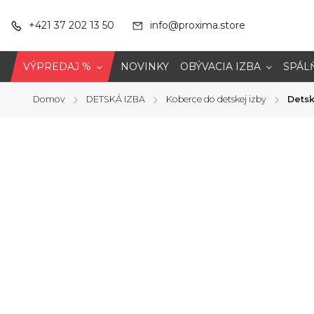
+421 37 202 13 50
info@proxima.store
VÝPREDAJ %
NOVINKY
OBÝVACIA IZBA
SPÁL
Domov
DETSKÁ IZBA
Koberce do detskej izby
Dets
/
/
/