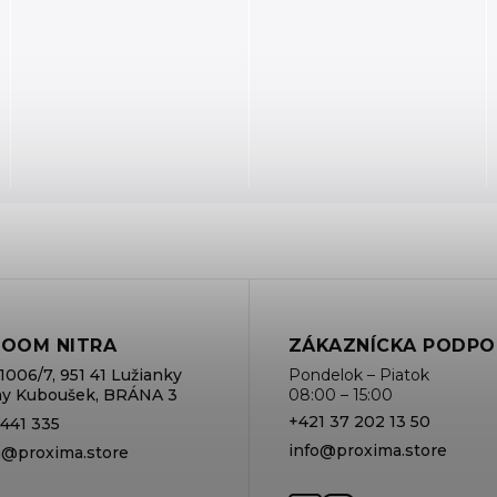
OOM NITRA
ZÁKAZNÍCKA PODPO
1006/7, 951 41 Lužianky
Pondelok – Piatok
rmy Kuboušek, BRÁNA 3
08:00 – 15:00
+421 37 202 13 50
 441 335
info@proxima.store
va@proxima.store