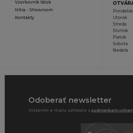
Vzorkovník látok
OTVÁRA
Nitra - Showroom
Pondelok
Kontakty
Utorok
Streda
Štvrtok
Piatok
Sobota
Nedeľa
Odoberať newsletter
Vložením e-mailu súhlasíte s
podmienkami ochrany