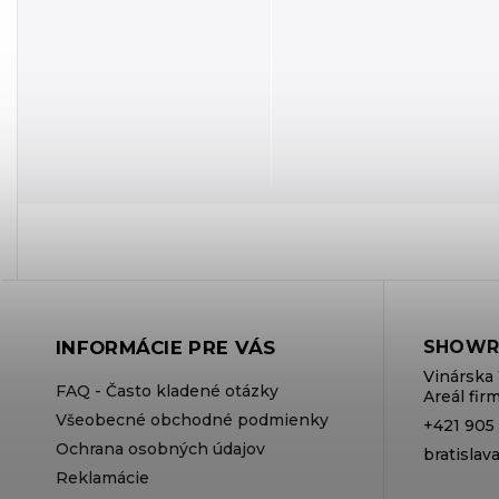
INFORMÁCIE PRE VÁS
SHOWR
Vinárska 
FAQ - Často kladené otázky
Areál fi
Všeobecné obchodné podmienky
+421 905
Ochrana osobných údajov
bratisla
Reklamácie