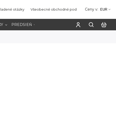
Ceny v:
kladené otázky
Všeobecné obchodné podmienky
Ochrana os
EUR
KY
PREDSIEŇ
PRACOVŇA