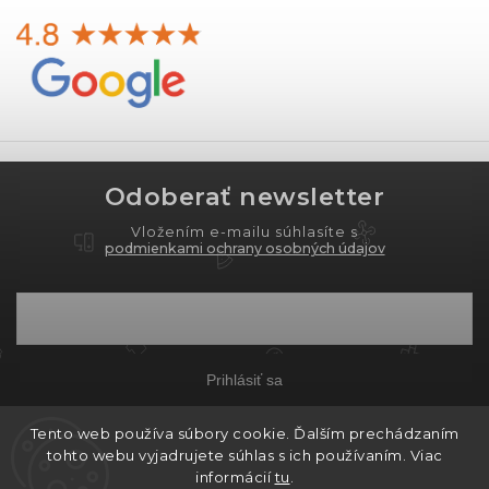
Odoberať newsletter
Vložením e-mailu súhlasíte s
podmienkami ochrany osobných údajov
Prihlásiť sa
Tento web používa súbory cookie. Ďalším prechádzaním
tohto webu vyjadrujete súhlas s ich používaním. Viac
Copyright 2026
PROXIMA.store
. Všetky práva
informácií
tu
.