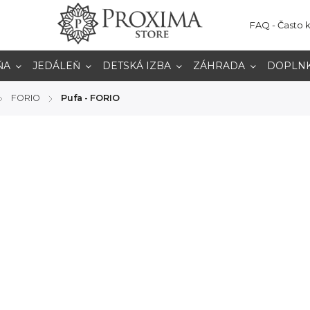
FAQ - Často 
ŇA
JEDÁLEŇ
DETSKÁ IZBA
ZÁHRADA
DOPLN
FORIO
Pufa - FORIO
/