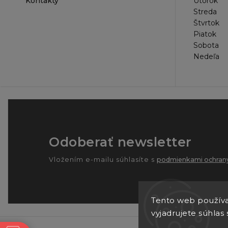
Kontakty
Utorok
Streda
Štvrtok
Piatok
Sobota
Nedeľa
Odoberať newsletter
Vložením e-mailu súhlasíte s
podmienkami ochrany
Tento web používa
vyjadrujete súhlas 