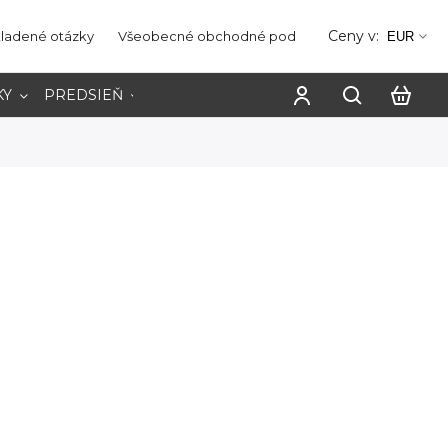
Ceny v:
kladené otázky
Všeobecné obchodné podmienky
Ochrana os
EUR
KY
PREDSIEŇ
PRACOVŇA