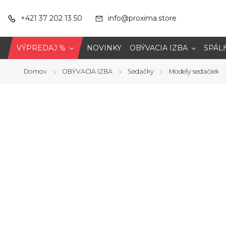
+421 37 202 13 50
info@proxima.store
VÝPREDAJ %
NOVINKY
OBÝVACIA IZBA
SPÁL
Domov
OBÝVACIA IZBA
Sedačky
Modely sedačiek
/
/
/
/