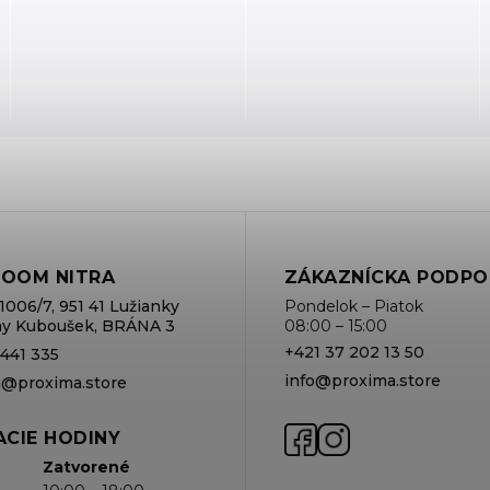
OOM NITRA
ZÁKAZNÍCKA PODPO
1006/7, 951 41 Lužianky
Pondelok – Piatok
rmy Kuboušek, BRÁNA 3
08:00 – 15:00
+421 37 202 13 50
 441 335
info@proxima.store
va@proxima.store
CIE HODINY
Zatvorené