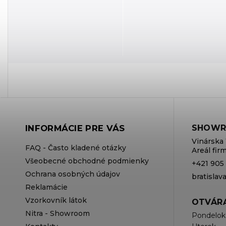
INFORMÁCIE PRE VÁS
SHOWR
Vinárska 
FAQ - Často kladené otázky
Areál fi
Všeobecné obchodné podmienky
+421 905
Ochrana osobných údajov
bratisla
Reklamácie
Vzorkovník látok
OTVÁRA
Nitra - Showroom
Pondelok