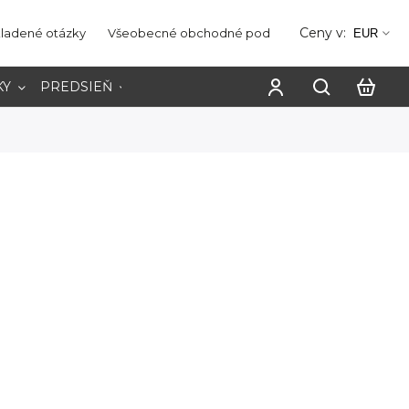
Ceny v:
kladené otázky
Všeobecné obchodné podmienky
Ochrana os
EUR
KY
PREDSIEŇ
PRACOVŇA