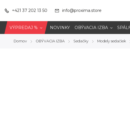
+421 37 202 13 50
info@proxima.store
VÝPREDAJ %
NOVINKY
OBÝVACIA IZBA
SPÁL
Domov
OBÝVACIA IZBA
Sedačky
Modely sedačiek
/
/
/
/