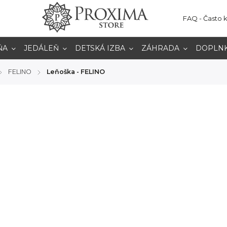
FAQ - Často 
ŇA
JEDÁLEŇ
DETSKÁ IZBA
ZÁHRADA
DOPLN
FELINO
Leňoška - FELINO
/