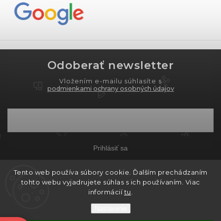
Odoberať newsletter
Vložením e-mailu súhlasíte s
podmienkami ochrany osobných údajov
Prihlásiť sa
Tento web používa súbory cookie. Ďalším prechádzaním
tohto webu vyjadrujete súhlas s ich používaním. Viac
Copyright 2026
PROXIMA.store
. Všetky práva
informácií
tu
.
vyhradené.
Nastavenie
Grafický návrh vytvořil a nakódoval
Shoptak.cz