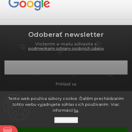
Odoberať newsletter
Vložením e-mailu súhlasíte s
podmienkami ochrany osobných údajov
Prihlásiť sa
Tento web používa súbory cookie. Ďalším prechádzaním
tohto webu vyjadrujete súhlas s ich používaním. Viac
Copyright 2026
PROXIMA.store
. Všetky práva
informácií
tu
.
vyhradené.
Nastavenie
Grafický návrh vytvořil a nakódoval
Shoptak.cz