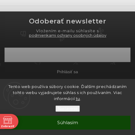
Odoberať newsletter
Vložením e-mailu súhlasíte s
podmienkami ochrany osobných údajov
Prihlásiť sa
Tento web používa súbory cookie. Ďalším prechádzaním
tohto webu vyjadrujete súhlas s ich používaním. Viac
Copyright 2026
PROXIMA.store
. Všetky práva
informácií
tu
.
vyhradené.
Nastavenie
Grafický návrh vytvořil a nakódoval
Shoptak.cz
ne
Súhlasím
Vytvoril Shoptet
Zobraziť