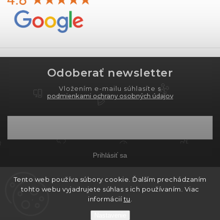
Odoberať newsletter
Vložením e-mailu súhlasíte s
podmienkami ochrany osobných údajov
Prihlásiť sa
Tento web používa súbory cookie. Ďalším prechádzaním
tohto webu vyjadrujete súhlas s ich používaním. Viac
Copyright 2026
PROXIMA.store
. Všetky práva
informácií
tu
.
vyhradené.
Nastavenie