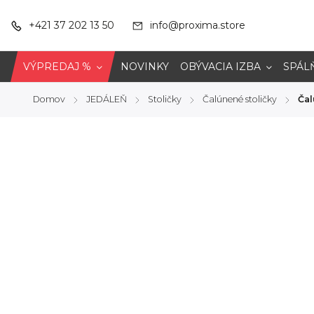
+421 37 202 13 50
info@proxima.store
VÝPREDAJ %
NOVINKY
OBÝVACIA IZBA
SPÁL
Domov
JEDÁLEŇ
Stoličky
Čalúnené stoličky
Čal
/
/
/
/