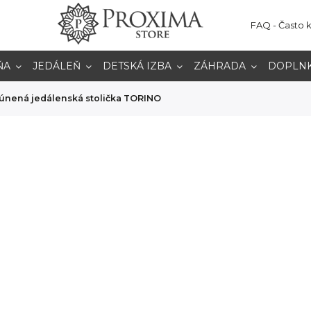
FAQ - Často 
ŇA
JEDÁLEŇ
DETSKÁ IZBA
ZÁHRADA
DOPLN
únená jedálenská stolička TORINO