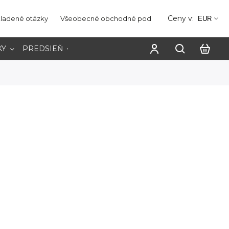
Ceny v:
kladené otázky
Všeobecné obchodné podmienky
Ochrana os
EUR
KY
PREDSIEŇ
PRACOVŇA