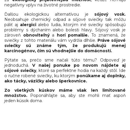
negatívny vplyv na životné prostredie.
Ďalšou ekologickou alternatívou je
sójový vosk.
Neobsahuje chemický odpad a sójové sviečky tak môžu
páliť aj
alergici
alebo ľudia, ktorým iné sviečky spôsobujú
problémy s dýchaním alebo bolesti hlavy. Sójový vosk je
zároveň
obnoviteľný
a
horí pomalšie.
To znamená, že
sviečky z tohto materiálu vám vydržia dlhšie.
Práve sójové
sviečky sú známe tým, že produkujú menej
karcinogénov, čím sú vhodnejšie do domácností.
Pýtate sa, prečo sme načali túto tému? Odpoveď je
jednoduchá.
V našej ponuke po novom nájdete aj
sójové sviečky
, ktoré sa perfektne hodia na každý stôl. Ide
o ručne robené sviečky, ku ktorým
ponúkame aj doplnky,
ako tácky, vázičky alebo šperkovnice.
Zo všetkých kúskov máme však len limitované
množstvo.
Poponáhľajte sa, aby ste mohli mať aspoň
jeden kúsok doma.