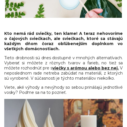
Kto nemá rád sviečky, ten klame! A teraz nehovoríme
o čajových sviečkach, ale sviečkach, ktoré sa stávajú
každým dňom čoraz obľúbenejším doplnkom vo
všetkých domácnostiach.
Tieto drobnosti sú dnes dostupné v mnohých alternatívach.
Vyberať si môžete z rôznych tvarov a farieb, no tiež sa
môžete rozhodnúť pre s
viečky s arómou alebo bez nej.
V
neposlednom rade netreba zabúdať na materiál, z ktorých
sú vyrobené. V súčasnosti je týchto materiálov niekoľko.
Viete, aké výhody a nevýhody so sebou prinášajú jednotlivé
vosky? Poďme sa na to pozrieť.