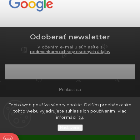
Odoberať newsletter
Vložením e-mailu súhlasíte s
podmienkami ochrany osobných údajov
Prihlásiť sa
Tento web používa súbory cookie. Ďalším prechádzaním
tohto webu vyjadrujete súhlas s ich používaním. Viac
Copyright 2026
PROXIMA.store
. Všetky práva
informácií
tu
.
vyhradené.
Nastavenie
Grafický návrh vytvořil a nakódoval
Shoptak.cz