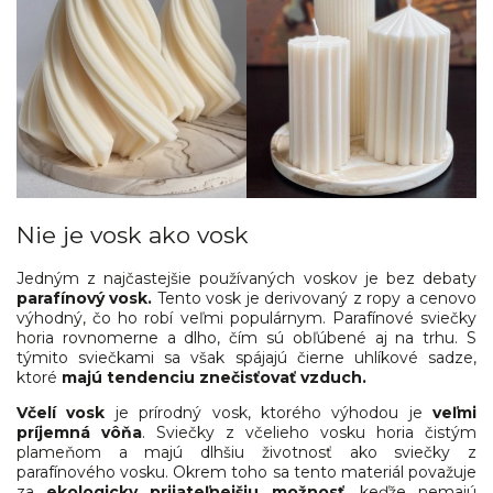
Nie je vosk ako vosk
Jedným z najčastejšie používaných voskov je bez debaty
parafínový vosk.
Tento vosk je derivovaný z ropy a cenovo
výhodný, čo ho robí veľmi populárnym. Parafínové sviečky
horia rovnomerne a dlho, čím sú obľúbené aj na trhu. S
týmito sviečkami sa však spájajú čierne uhlíkové sadze,
ktoré
majú tendenciu znečisťovať vzduch.
Včelí vosk
je prírodný vosk, ktorého výhodou je
veľmi
príjemná vôňa
. Sviečky z včelieho vosku horia čistým
plameňom a majú dlhšiu životnosť ako sviečky z
parafínového vosku. Okrem toho sa tento materiál považuje
za
ekologicky prijateľnejšiu možnosť
, keďže nemajú