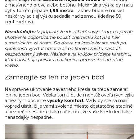
z masívneho dreva alebo betónu. Maximálna výška by mala
byť v tomto prípade
1,95 metra
. Taktiež budete musieť
neskôr vyladiť aj výšku sedadla nad zemou (ideálne 50
centimetrov).
Nezabúdajte:
V prípade, že ide o betónový strop, na pevné
ukotvenie odporúčame použiť chemickú kotvu a hák
s metrickým závitom. Do dreva na kresle by ste mali po
správnosti vyvŕtať otvor a až po koniec závitu nasadiť
bezpečnostný záves. Následne na krúžok pridajte karabínu,
ktorá obsahuje poistku a nakoniec pripevnite samotné
kreslo.
Zamerajte sa len na jeden bod
Na správne ukotvenie závesného kresla sa treba zamerať
len na jeden bod. Vďaka tomu bude montáž oveľa rýchlejšia
a tiež tým docielite
vysoký komfort
. Vždy by ste sa mali
vopred uistiť, či je vami zvolené miesto dostatočne stabilné
a bezpečné. Budete tak mať istotu, že vaše kreslo len tak z
nenazdajky nespadne.