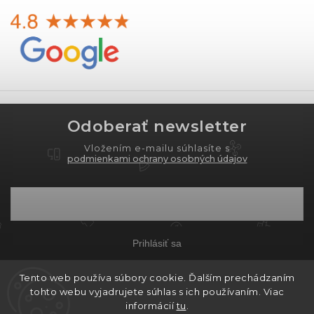
Odoberať newsletter
Vložením e-mailu súhlasíte s
podmienkami ochrany osobných údajov
Prihlásiť sa
Tento web používa súbory cookie. Ďalším prechádzaním
tohto webu vyjadrujete súhlas s ich používaním. Viac
Copyright 2026
PROXIMA.store
. Všetky práva
informácií
tu
.