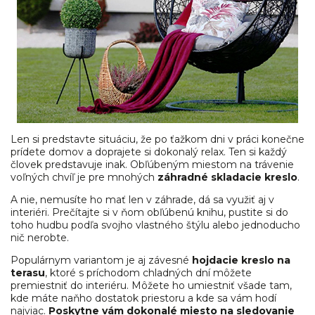
Len si predstavte situáciu, že po ťažkom dni v práci konečne
prídete domov a doprajete si dokonalý relax. Ten si každý
človek predstavuje inak. Obľúbeným miestom na trávenie
voľných chvíľ je pre mnohých
záhradné skladacie kreslo
.
A nie, nemusíte ho mať len v záhrade, dá sa využiť aj v
interiéri. Prečítajte si v ňom obľúbenú knihu, pustite si do
toho hudbu podľa svojho vlastného štýlu alebo jednoducho
nič nerobte.
Populárnym variantom je aj závesné
hojdacie kreslo na
terasu
, ktoré s príchodom chladných dní môžete
premiestniť do interiéru. Môžete ho umiestniť všade tam,
kde máte naňho dostatok priestoru a kde sa vám hodí
najviac.
Poskytne vám dokonalé miesto na sledovanie