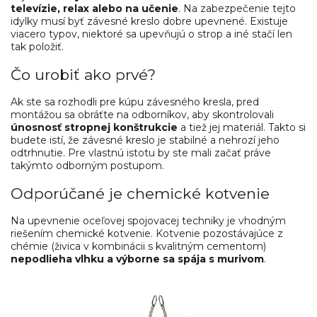
televízie, relax alebo na učenie
. Na zabezpečenie tejto
idylky musí byť závesné kreslo dobre upevnené. Existuje
viacero typov, niektoré sa upevňujú o strop a iné stačí len
tak položiť.
Čo urobiť ako prvé?
Ak ste sa rozhodli pre kúpu závesného kresla, pred
montážou sa obráťte na odborníkov, aby skontrolovali
únosnosť stropnej konštrukcie
a tiež jej materiál. Takto si
budete istí, že závesné kreslo je stabilné a nehrozí jeho
odtrhnutie. Pre vlastnú istotu by ste mali začať práve
takýmto odborným postupom.
Odporúčané je chemické kotvenie
Na upevnenie oceľovej spojovacej techniky je vhodným
riešením chemické kotvenie. Kotvenie pozostávajúce z
chémie (živica v kombinácii s kvalitným cementom)
nepodlieha vlhku a výborne sa spája s murivom
.