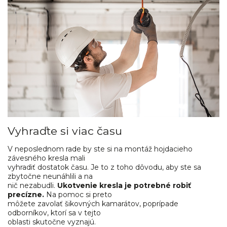
Vyhraďte si viac času
V neposlednom rade by ste si na montáž hojdacieho
závesného kresla mali
vyhradiť dostatok času. Je to z toho dôvodu, aby ste sa
zbytočne neunáhlili a na
nič nezabudli.
Ukotvenie kresla je potrebné robiť
precízne.
Na pomoc si preto
môžete zavolať šikovných kamarátov, poprípade
odborníkov, ktorí sa v tejto
oblasti skutočne vyznajú.