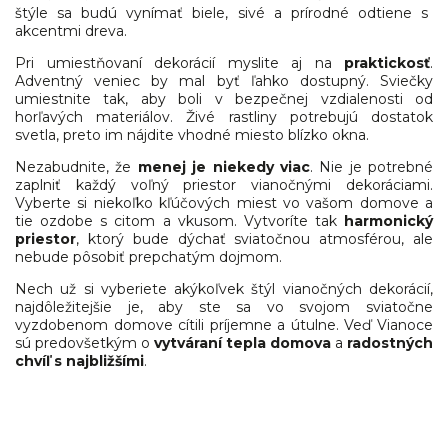
štýle sa budú vynímať biele, sivé a prírodné odtiene s
akcentmi dreva.
Pri umiestňovaní dekorácií myslite aj na
praktickosť
.
Adventný veniec by mal byť ľahko dostupný. Sviečky
umiestnite tak, aby boli v bezpečnej vzdialenosti od
horľavých materiálov. Živé rastliny potrebujú dostatok
svetla, preto im nájdite vhodné miesto blízko okna.
Nezabudnite, že
menej je niekedy viac
. Nie je potrebné
zaplniť každý voľný priestor vianočnými dekoráciami.
Vyberte si niekoľko kľúčových miest vo vašom domove a
tie ozdobe s citom a vkusom. Vytvoríte tak
harmonický
priestor
, ktorý bude dýchať sviatočnou atmosférou, ale
nebude pôsobiť prepchatým dojmom.
Nech už si vyberiete akýkoľvek štýl vianočných dekorácií,
najdôležitejšie je, aby ste sa vo svojom sviatočne
vyzdobenom domove cítili príjemne a útulne. Veď Vianoce
sú predovšetkým o
vytváraní tepla domova
a
radostných
chvíľ s najbližšími
.