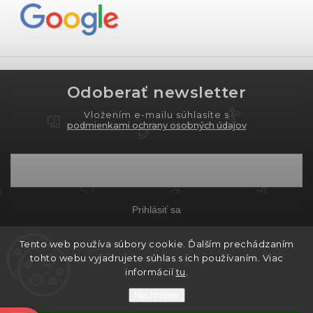
Odoberať newsletter
Vložením e-mailu súhlasíte s
podmienkami ochrany osobných údajov
Prihlásiť sa
Tento web používa súbory cookie. Ďalším prechádzaním
tohto webu vyjadrujete súhlas s ich používaním. Viac
Copyright 2026
PROXIMA.store
. Všetky práva
informácií
tu
.
vyhradené.
Nastavenie
Grafický návrh vytvořil a nakódoval
Shoptak.cz