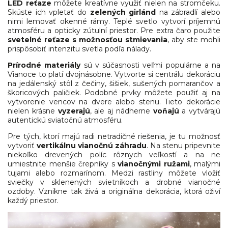
LED reťaze
môžete kreatívne využiť nielen na stromčeku.
Skúste ich vpletať do
zelených girlánd
na zábradlí alebo
nimi lemovať okenné rámy. Teplé svetlo vytvorí príjemnú
atmosféru a opticky zútulní priestor. Pre extra čaro použite
svetelné reťaze s možnosťou stmievania
, aby ste mohli
prispôsobiť intenzitu svetla podľa nálady.
Prírodné materiály
sú v súčasnosti veľmi populárne a na
Vianoce to platí dvojnásobne. Vytvorte si centrálu dekoráciu
na jedálenský stôl z čečiny, šišiek, sušených pomarančov a
škoricových paličiek. Podobné prvky môžete použiť aj na
vytvorenie vencov na dvere alebo stenu. Tieto dekorácie
nielen krásne
vyzerajú
, ale aj nádherne
voňajú
a vytvárajú
autentickú sviatočnú atmosféru.
Pre tých, ktorí majú radi netradičné riešenia, je tu možnosť
vytvoriť
vertikálnu vianočnú záhradu
. Na stenu pripevnite
niekoľko drevených políc rôznych veľkostí a na ne
umiestnite menšie črepníky s
vianočnými ružami
, malými
tujami alebo rozmarínom. Medzi rastliny môžete vložiť
sviečky v sklenených svietnikoch a drobné vianočné
ozdoby. Vznikne tak živá a originálna dekorácia, ktorá oživí
každý priestor.