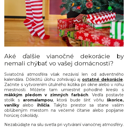
Aké ďalšie vianočné dekorácie by
nemali chýbať vo vašej domácnosti?
Sviatočná atmosféra však nezávisí len od adventného
kalendára. Dôležitú úlohu zohrávajú aj
ostatné dekorácie
.
Začnite s vytvorením útulného kútika pri okne alebo v rohu
miestnosti. Môžete tam umiestniť pohodlné kreslo s
mäkkým pledom v zimných farbách
. Vedľa postavte
stolík s
aromalampou
, ktorá bude šíriť vôňu
škorice,
vanilky
alebo
ihličia
. Takýto priestor sa stane vaším
obľúbeným miestom na večerné čítanie alebo popíjanie
horúcej čokolády.
Nezabúdajte na silu svetla pri vytváraní vianočnej atmosféry.