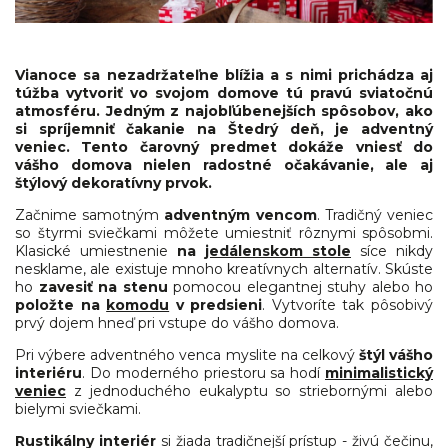
Vianoce sa nezadržateľne blížia a s nimi prichádza aj
túžba vytvoriť vo svojom domove tú pravú sviatočnú
atmosféru. Jedným z najobľúbenejších spôsobov, ako
si spríjemniť čakanie na Štedrý deň, je adventný
veniec. Tento čarovný predmet dokáže vniesť do
vášho domova nielen radostné očakávanie, ale aj
štýlový dekoratívny prvok.
Začnime samotným
adventným vencom
. Tradičný veniec
so štyrmi sviečkami môžete umiestniť rôznymi spôsobmi.
Klasické umiestnenie
na
jedálenskom stole
síce nikdy
nesklame, ale existuje mnoho kreatívnych alternatív. Skúste
ho
zavesiť na stenu
pomocou elegantnej stuhy alebo ho
položte na
komodu
v predsieni
. Vytvoríte tak pôsobivý
prvý dojem hneď pri vstupe do vášho domova.
Pri výbere adventného venca myslite na celkový
štýl vášho
interiéru
. Do moderného priestoru sa hodí
minimalistický
veniec
z jednoduchého eukalyptu so striebornými alebo
bielymi sviečkami.
Rustikálny interiér
si žiada tradičnejší prístup - živú čečinu,