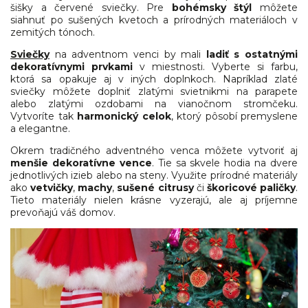
šišky a červené sviečky. Pre
bohémsky štýl
môžete
siahnuť po sušených kvetoch a prírodných materiáloch v
zemitých tónoch.
Sviečky
na adventnom venci by mali
ladiť s ostatnými
dekoratívnymi prvkami
v miestnosti. Vyberte si farbu,
ktorá sa opakuje aj v iných doplnkoch. Napríklad zlaté
sviečky môžete doplniť zlatými svietnikmi na parapete
alebo zlatými ozdobami na vianočnom stromčeku.
Vytvoríte tak
harmonický celok
, ktorý pôsobí premyslene
a elegantne.
Okrem tradičného adventného venca môžete vytvoriť aj
menšie dekoratívne vence
. Tie sa skvele hodia na dvere
jednotlivých izieb alebo na steny. Využite prírodné materiály
ako
vetvičky
,
machy
,
sušené
citrusy
či
škoricové
paličky
.
Tieto materiály nielen krásne vyzerajú, ale aj príjemne
prevoňajú váš domov.