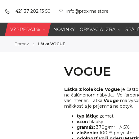
+421 37 202 13 50
info@proxima.store
VÝPREDAJ %
NOVINKY
OBÝVACIA IZBA
SPÁL
Domov
Látka VOGUE
/
VOGUE
Látka z kolekcie Vogue
je často
na čalúnenom nábytku. Vo farebne
váš interiér. Látka
Vouge
má vysok
mäkkosť a je príjemná na dotyk.
typ látky:
zamat
vzor:
hladký
gramáž:
370g/m² +/- 5%
zloženie:
100 % polyester
odolnosť voči oderu Marti