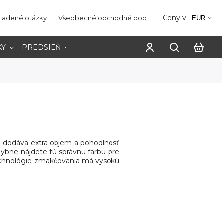
Ceny v:
kladené otázky
Všeobecné obchodné podmienky
Ochrana os
EUR
KY
PREDSIEŇ
PRACOVŇA
jej dodáva extra objem a pohodlnosť
ybne nájdete tú správnu farbu pre
technológie zmäkčovania má vysokú