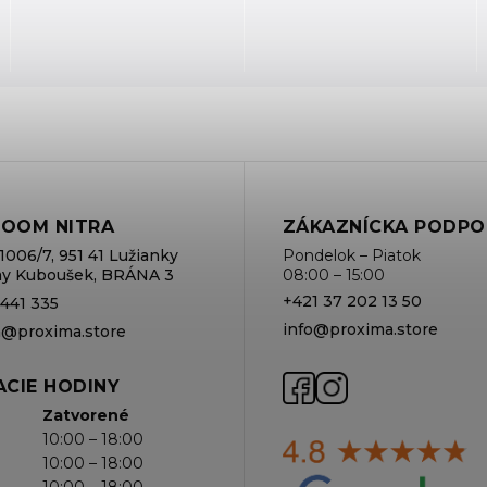
OOM NITRA
ZÁKAZNÍCKA PODPO
1006/7, 951 41 Lužianky
Pondelok – Piatok
rmy Kuboušek, BRÁNA 3
08:00 – 15:00
+421 37 202 13 50
 441 335
info@proxima.store
va@proxima.store
CIE HODINY
Zatvorené
10:00 – 18:00
10:00 – 18:00
10:00 – 18:00