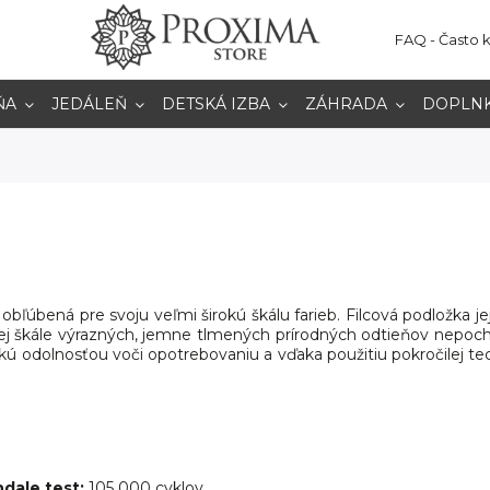
FAQ - Často 
ŇA
JEDÁLEŇ
DETSKÁ IZBA
ZÁHRADA
DOPLN
 obľúbená pre svoju veľmi širokú škálu farieb. Filcová podložka 
j škále výrazných, jemne tlmených prírodných odtieňov nepoch
ú odolnosťou voči opotrebovaniu a vďaka použitiu pokročilej 
ndale test:
105 000 cyklov