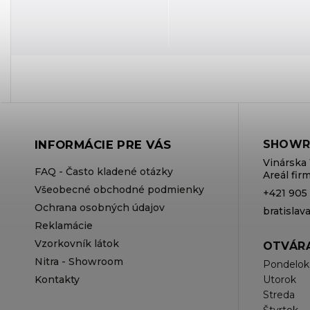
INFORMÁCIE PRE VÁS
SHOWR
Vinárska 
FAQ - Často kladené otázky
Areál fi
Všeobecné obchodné podmienky
+421 905
Ochrana osobných údajov
bratisla
Reklamácie
Vzorkovník látok
OTVÁRA
Nitra - Showroom
Pondelok
Kontakty
Utorok
Streda
Štvrtok