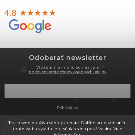
Odoberať newsletter
Vložením e-mailu súhlasíte s
podmienkami ochrany osobných údajov
Prihlásiť sa
Tento web používa súbory cookie. Ďalším prechádzaním
tohto webu vyjadrujete súhlas s ich používaním. Viac
Copyright 2026
PROXIMA.store
. Všetky práva
informácií
tu
.