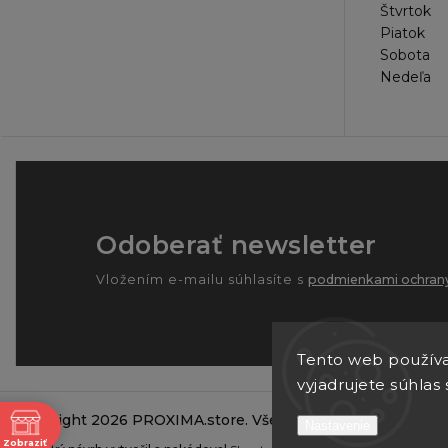
Štvrtok
Piatok
Sobota
Nedeľa
Odoberať newsletter
Vložením e-mailu súhlasíte s
podmienkami ochrany
Tento web používa
vyjadrujete súhlas 
Copyright 2026
PROXIMA.store
. Všetky práva vyhradené.
ne
Nastavenie
Zobraziť