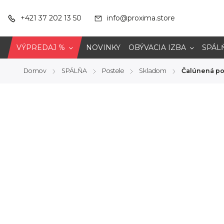
+421 37 202 13 50
info@proxima.store
VÝPREDAJ %
NOVINKY
OBÝVACIA IZBA
SPÁL
Domov
SPÁLŇA
Postele
Skladom
Čalúnená po
/
/
/
/