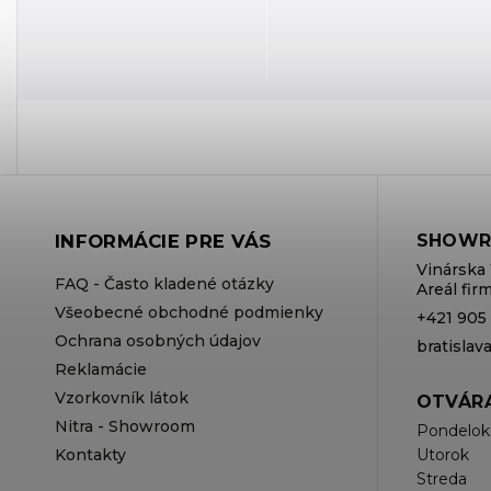
INFORMÁCIE PRE VÁS
SHOWR
Vinárska 
FAQ - Často kladené otázky
Areál fi
Všeobecné obchodné podmienky
+421 905
Ochrana osobných údajov
bratisla
Reklamácie
Vzorkovník látok
OTVÁRA
Nitra - Showroom
Pondelok
Kontakty
Utorok
Streda