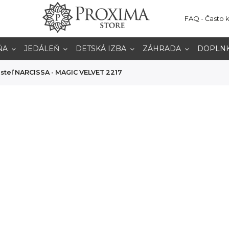
FAQ - Často 
ŇA
JEDÁLEŇ
DETSKÁ IZBA
ZÁHRADA
DOPLN
steľ NARCISSA - MAGIC VELVET 2217