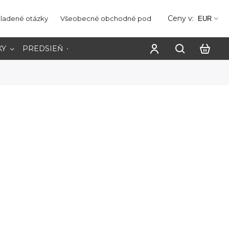
Ceny v:
kladené otázky
Všeobecné obchodné podmienky
Ochrana os
EUR
KY
PREDSIEŇ
PRACOVŇA