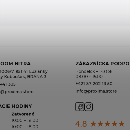
OOM NITRA
ZÁKAZNÍCKA PODPO
1006/7, 951 41 Lužianky
Pondelok – Piatok
rmy Kuboušek, BRÁNA 3
08:00 – 15:00
+421 37 202 13 50
 441 335
info@proxima.store
va@proxima.store
CIE HODINY
Zatvorené
10:00 – 18:00
10:00 – 18:00