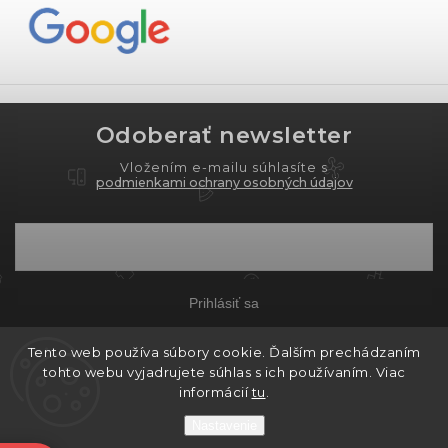
Odoberať newsletter
Vložením e-mailu súhlasíte s
podmienkami ochrany osobných údajov
Prihlásiť sa
Tento web používa súbory cookie. Ďalším prechádzaním
tohto webu vyjadrujete súhlas s ich používaním. Viac
Copyright 2026
PROXIMA.store
. Všetky práva
informácií
tu
.
vyhradené.
Nastavenie
Grafický návrh vytvořil a nakódoval
Shoptak.cz